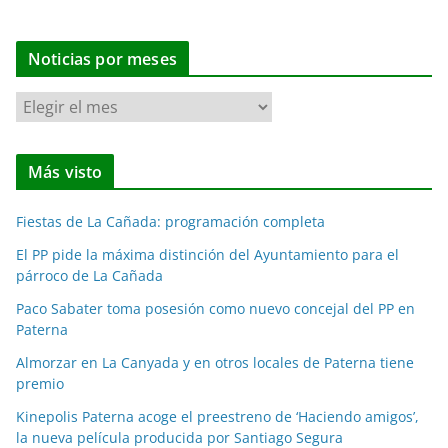
Noticias por meses
N
o
t
Más visto
i
c
Fiestas de La Cañada: programación completa
i
a
El PP pide la máxima distinción del Ayuntamiento para el
párroco de La Cañada
s
p
Paco Sabater toma posesión como nuevo concejal del PP en
o
Paterna
r
Almorzar en La Canyada y en otros locales de Paterna tiene
m
premio
e
Kinepolis Paterna acoge el preestreno de ‘Haciendo amigos’,
s
la nueva película producida por Santiago Segura