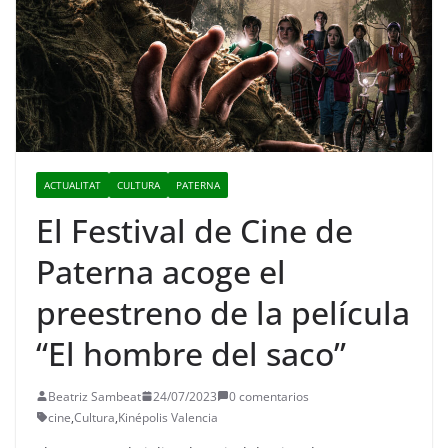
ACTUALITAT
CULTURA
PATERNA
El Festival de Cine de
Paterna acoge el
preestreno de la película
“El hombre del saco”
Beatriz Sambeat
24/07/2023
0 comentarios
cine
,
Cultura
,
Kinépolis Valencia