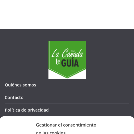
e
s
Quiénes somos
Contacto
Política de privacidad
Política de cookies (UE)
Gestionar el consentimiento
de las cookies