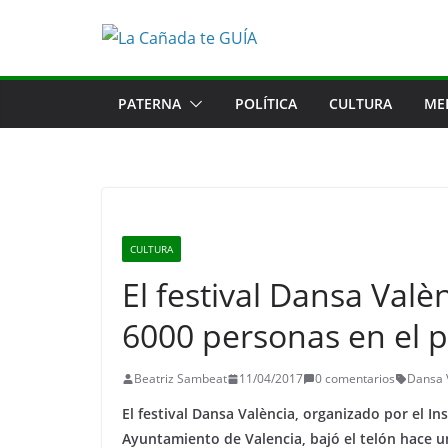
Saltar
al
contenido
PATERNA
POLÍTICA
CULTURA
ME
CULTURA
El festival Dansa Valèn
6000 personas en el p
Beatriz Sambeat
11/04/2017
0 comentarios
Dansa 
El festival Dansa València, organizado por el In
Ayuntamiento de Valencia, bajó el telón hace 