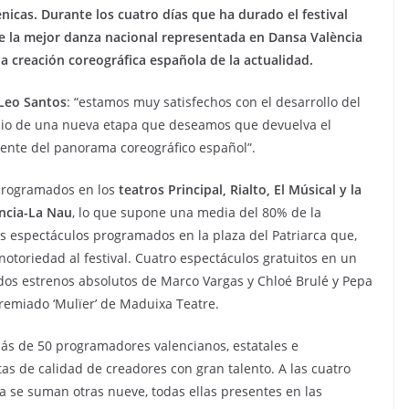
nicas. Durante los cuatro días que ha durado el festival
de la mejor danza nacional representada en Dansa València
la creación coreográfica española de la actualidad.
Leo Santos
: “estamos muy satisfechos con el desarrollo del
inicio de una nueva etapa que deseamos que devuelva el
rente del panorama coreográfico español”.
 programados en los
teatros Principal, Rialto, El Músical y la
encia-La Nau
, lo que supone una media del 80% de la
os espectáculos programados en la plaza del Patriarca que,
notoriedad al festival. Cuatro espectáculos gratuitos en un
 dos estrenos absolutos de Marco Vargas y Chloé Brulé y Pepa
remiado ‘Mulïer’ de Maduixa Teatre.
ás de 50 programadores valencianos, estatales e
as de calidad de creadores con gran talento. A las cuatro
a se suman otras nueve, todas ellas presentes en las