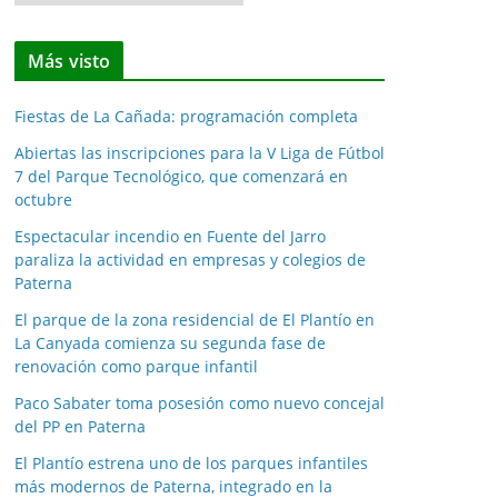
o
t
Más visto
i
c
Fiestas de La Cañada: programación completa
i
a
Abiertas las inscripciones para la V Liga de Fútbol
7 del Parque Tecnológico, que comenzará en
s
octubre
p
o
Espectacular incendio en Fuente del Jarro
paraliza la actividad en empresas y colegios de
r
Paterna
m
e
El parque de la zona residencial de El Plantío en
La Canyada comienza su segunda fase de
s
renovación como parque infantil
e
s
Paco Sabater toma posesión como nuevo concejal
del PP en Paterna
El Plantío estrena uno de los parques infantiles
más modernos de Paterna, integrado en la