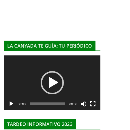
LA CANYADA TE GUÍA: TU PERIÓDICO
R
e
p
r
o
d
u
00:00
00:00
c
t
TARDEO INFORMATIVO 2023
o