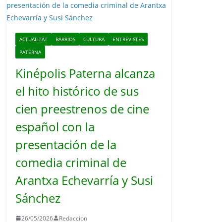
o
ACTUALITAT
BARRIOS
CULTURA
ENTREVISTES
PATERNA
Kinépolis Paterna alcanza
el hito histórico de sus
cien preestrenos de cine
español con la
presentación de la
comedia criminal de
Arantxa Echevarría y Susi
Sánchez
26/05/2026
Redaccion