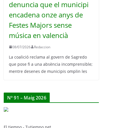
denuncia que el municipi
encadena onze anys de
Festes Majors sense
música en valencià
08/07/2026
Redaccion
La coalició reclama al govern de Sagredo
que pose fi a una absència incomprensible;
mentre desenes de municipis omplin les
Nº 91 – Maig 2026
El tiempo - Tutiempo.net