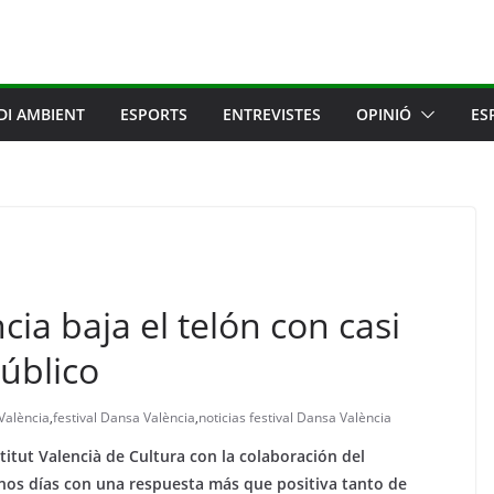
DI AMBIENT
ESPORTS
ENTREVISTES
OPINIÓ
ES
cia baja el telón con casi
úblico
València
,
festival Dansa València
,
noticias festival Dansa València
stitut Valencià de Cultura con la colaboración del
unos días con una respuesta más que positiva tanto de