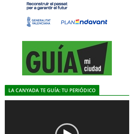
LA CANYADA TE GUÍA: TU PERIÓDICO
R
e
p
r
o