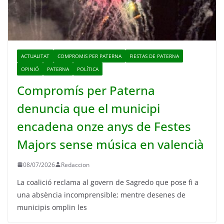
ACTUALITAT
COMPROMIS PER PATERNA
FIESTAS DE PATERNA
OPINIÓ
PATERNA
POLÍTICA
Compromís per Paterna
denuncia que el municipi
encadena onze anys de Festes
Majors sense música en valencià
08/07/2026
Redaccion
La coalició reclama al govern de Sagredo que pose fi a
una absència incomprensible; mentre desenes de
municipis omplin les