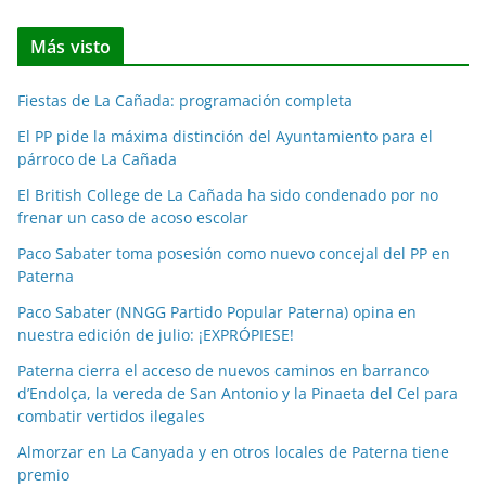
t
Más visto
i
c
Fiestas de La Cañada: programación completa
i
a
El PP pide la máxima distinción del Ayuntamiento para el
párroco de La Cañada
s
p
El British College de La Cañada ha sido condenado por no
o
frenar un caso de acoso escolar
r
Paco Sabater toma posesión como nuevo concejal del PP en
m
Paterna
e
Paco Sabater (NNGG Partido Popular Paterna) opina en
s
nuestra edición de julio: ¡EXPRÓPIESE!
e
Paterna cierra el acceso de nuevos caminos en barranco
s
d’Endolça, la vereda de San Antonio y la Pinaeta del Cel para
combatir vertidos ilegales
Almorzar en La Canyada y en otros locales de Paterna tiene
premio