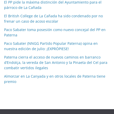
a
El PP pide la máxima distinción del Ayuntamiento para el
párroco de La Cañada
s
p
El British College de La Cañada ha sido condenado por no
o
frenar un caso de acoso escolar
r
Paco Sabater toma posesión como nuevo concejal del PP en
m
Paterna
e
Paco Sabater (NNGG Partido Popular Paterna) opina en
s
nuestra edición de julio: ¡EXPRÓPIESE!
e
Paterna cierra el acceso de nuevos caminos en barranco
s
d’Endolça, la vereda de San Antonio y la Pinaeta del Cel para
combatir vertidos ilegales
Almorzar en La Canyada y en otros locales de Paterna tiene
premio