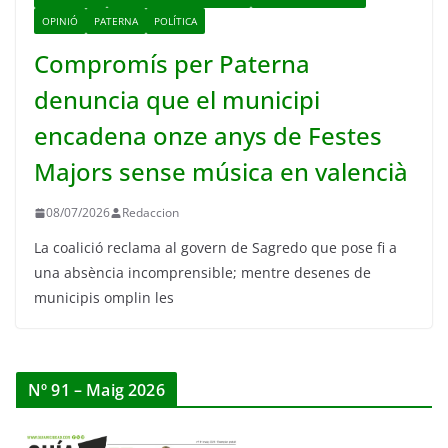
OPINIÓ
PATERNA
POLÍTICA
Compromís per Paterna
denuncia que el municipi
encadena onze anys de Festes
Majors sense música en valencià
08/07/2026
Redaccion
La coalició reclama al govern de Sagredo que pose fi a
una absència incomprensible; mentre desenes de
municipis omplin les
Nº 91 – Maig 2026