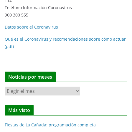
112
Teléfono Información Coronavirus
900 300 555
Datos sobre el Coronavirus
Qué es el Coronavirus y recomendaciones sobre cómo actuar
(pdf)
Noticias por meses
N
o
t
Más visto
i
c
Fiestas de La Cañada: programación completa
i