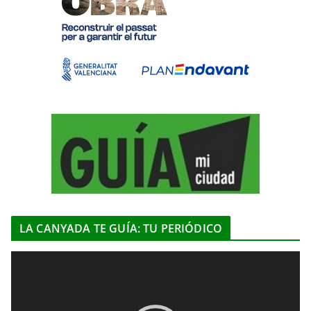
LA CANYADA TE GUÍA: TU PERIÓDICO
R
e
p