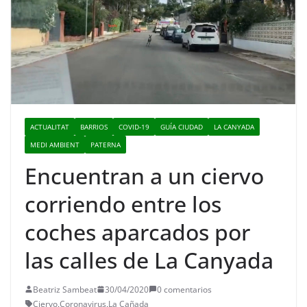
ACTUALITAT
BARRIOS
COVID-19
GUÍA CIUDAD
LA CANYADA
MEDI AMBIENT
PATERNA
Encuentran a un ciervo
corriendo entre los
coches aparcados por
las calles de La Canyada
Beatriz Sambeat
30/04/2020
0 comentarios
Ciervo
,
Coronavirus
,
La Cañada