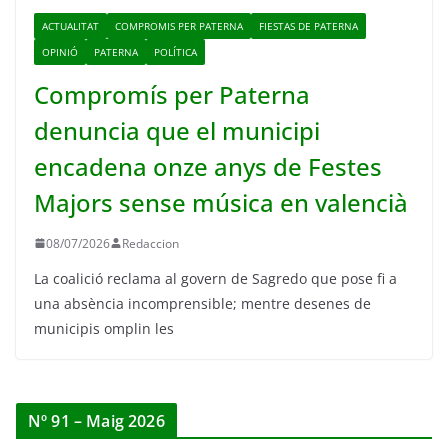
ACTUALITAT
COMPROMIS PER PATERNA
FIESTAS DE PATERNA
OPINIÓ
PATERNA
POLÍTICA
Compromís per Paterna
denuncia que el municipi
encadena onze anys de Festes
Majors sense música en valencià
08/07/2026
Redaccion
La coalició reclama al govern de Sagredo que pose fi a
una absència incomprensible; mentre desenes de
municipis omplin les
Nº 91 – Maig 2026