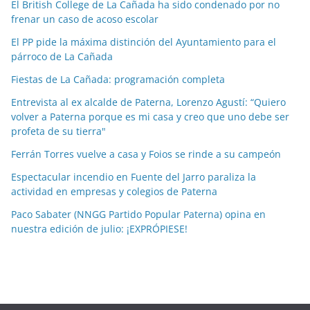
El British College de La Cañada ha sido condenado por no
i
frenar un caso de acoso escolar
a
El PP pide la máxima distinción del Ayuntamiento para el
s
párroco de La Cañada
p
o
Fiestas de La Cañada: programación completa
r
Entrevista al ex alcalde de Paterna, Lorenzo Agustí: “Quiero
m
volver a Paterna porque es mi casa y creo que uno debe ser
e
profeta de su tierra"
s
Ferrán Torres vuelve a casa y Foios se rinde a su campeón
e
Espectacular incendio en Fuente del Jarro paraliza la
s
actividad en empresas y colegios de Paterna
Paco Sabater (NNGG Partido Popular Paterna) opina en
nuestra edición de julio: ¡EXPRÓPIESE!