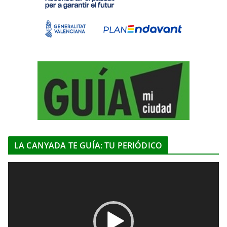
LA CANYADA TE GUÍA: TU PERIÓDICO
R
e
p
r
o