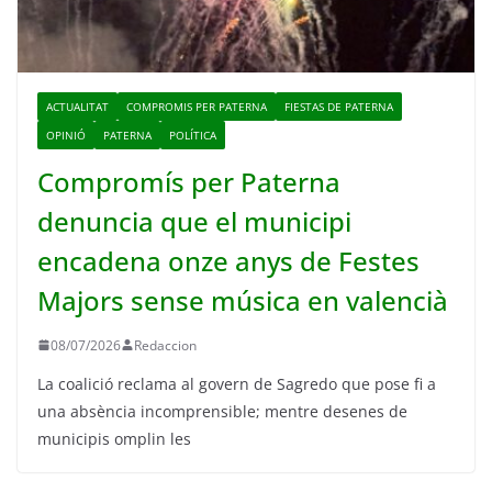
ACTUALITAT
COMPROMIS PER PATERNA
FIESTAS DE PATERNA
OPINIÓ
PATERNA
POLÍTICA
Compromís per Paterna
denuncia que el municipi
encadena onze anys de Festes
Majors sense música en valencià
08/07/2026
Redaccion
La coalició reclama al govern de Sagredo que pose fi a
una absència incomprensible; mentre desenes de
municipis omplin les