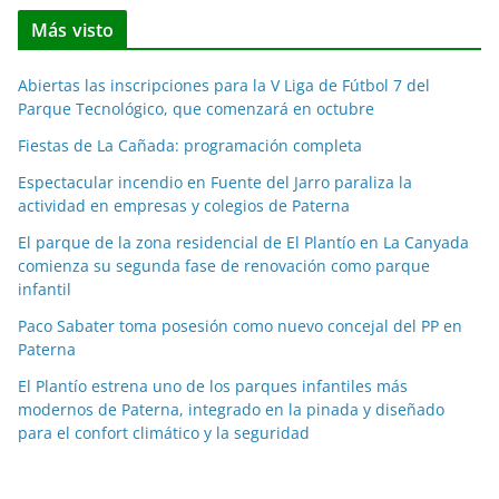
t
Más visto
i
c
Abiertas las inscripciones para la V Liga de Fútbol 7 del
i
Parque Tecnológico, que comenzará en octubre
a
Fiestas de La Cañada: programación completa
s
p
Espectacular incendio en Fuente del Jarro paraliza la
o
actividad en empresas y colegios de Paterna
r
El parque de la zona residencial de El Plantío en La Canyada
m
comienza su segunda fase de renovación como parque
e
infantil
s
Paco Sabater toma posesión como nuevo concejal del PP en
e
Paterna
s
El Plantío estrena uno de los parques infantiles más
modernos de Paterna, integrado en la pinada y diseñado
para el confort climático y la seguridad