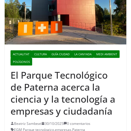
ACTUALITAT
CULTURA
GUÍA CIUDAD
LA CANYADA
MEDI AMBIENT
POLÍGONOS
El Parque Tecnológico
de Paterna acerca la
ciencia y la tecnología a
empresas y ciudadanía
Beatriz Sambeat
30/10/2025
0 comentarios
EGM Parque tecnologico
,
empresas
,
Paterna