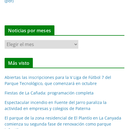
(pdf)
Noticias por meses
N
o
t
Más visto
i
c
Abiertas las inscripciones para la V Liga de Fútbol 7 del
i
Parque Tecnológico, que comenzará en octubre
a
Fiestas de La Cañada: programación completa
s
p
Espectacular incendio en Fuente del Jarro paraliza la
o
actividad en empresas y colegios de Paterna
r
El parque de la zona residencial de El Plantío en La Canyada
m
comienza su segunda fase de renovación como parque