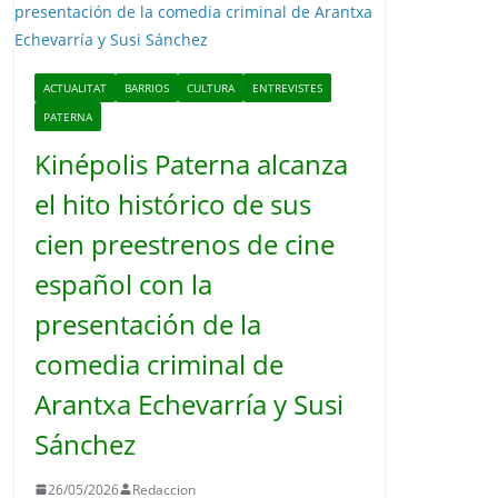
o
ACTUALITAT
BARRIOS
CULTURA
ENTREVISTES
PATERNA
Kinépolis Paterna alcanza
el hito histórico de sus
cien preestrenos de cine
español con la
presentación de la
comedia criminal de
Arantxa Echevarría y Susi
Sánchez
26/05/2026
Redaccion