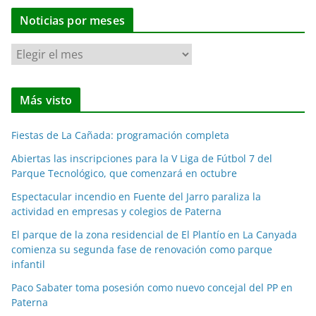
Noticias por meses
N
o
t
Más visto
i
c
Fiestas de La Cañada: programación completa
i
a
Abiertas las inscripciones para la V Liga de Fútbol 7 del
Parque Tecnológico, que comenzará en octubre
s
p
Espectacular incendio en Fuente del Jarro paraliza la
o
actividad en empresas y colegios de Paterna
r
El parque de la zona residencial de El Plantío en La Canyada
m
comienza su segunda fase de renovación como parque
e
infantil
s
Paco Sabater toma posesión como nuevo concejal del PP en
e
Paterna