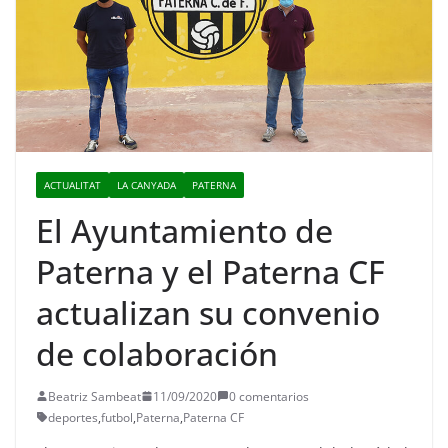
ACTUALITAT
LA CANYADA
PATERNA
El Ayuntamiento de
Paterna y el Paterna CF
actualizan su convenio
de colaboración
Beatriz Sambeat
11/09/2020
0 comentarios
deportes
,
futbol
,
Paterna
,
Paterna CF