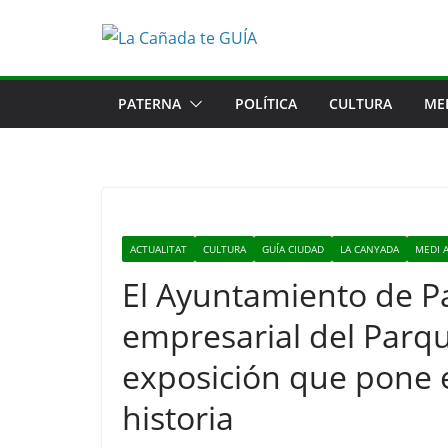
Saltar
al
contenido
PATERNA
POLÍTICA
CULTURA
ME
ACTUALITAT
CULTURA
GUÍA CIUDAD
LA CANYADA
MEDI 
El Ayuntamiento de Pa
empresarial del Parq
exposición que pone e
historia