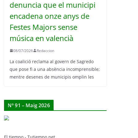
denuncia que el municipi
encadena onze anys de
Festes Majors sense
música en valencià
08/07/2026
Redaccion
La coalició reclama al govern de Sagredo
que pose fi a una absència incomprensible;
mentre desenes de municipis omplin les
Nº 91 – Maig 2026
El tiempo - Tutiempo.net