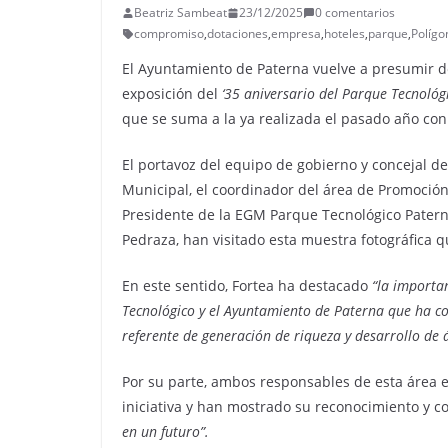
Beatriz Sambeat
23/12/2025
0 comentarios
compromiso
,
dotaciones
,
empresa
,
hoteles
,
parque
,
Polígo
El Ayuntamiento de Paterna vuelve a presumir de
exposición del
‘35 aniversario del Parque Tecnoló
que se suma a la ya realizada el pasado año con 
El portavoz del equipo de gobierno y concejal d
Municipal, el coordinador del área de Promoción
Presidente de la EGM Parque Tecnológico Pater
Pedraza, han visitado esta muestra fotográfica q
En este sentido, Fortea ha destacado
“la importan
Tecnológico y el Ayuntamiento de Paterna que ha co
referente de generación de riqueza y desarrollo de 
Por su parte, ambos responsables de esta área 
iniciativa y han mostrado su reconocimiento y c
en un futuro”.