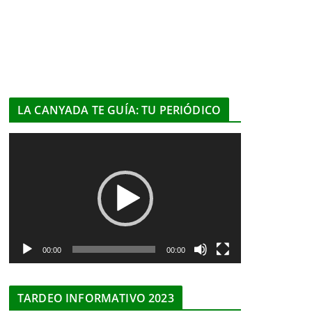
LA CANYADA TE GUÍA: TU PERIÓDICO
R
e
p
r
o
d
u
00:00
00:00
c
t
TARDEO INFORMATIVO 2023
o