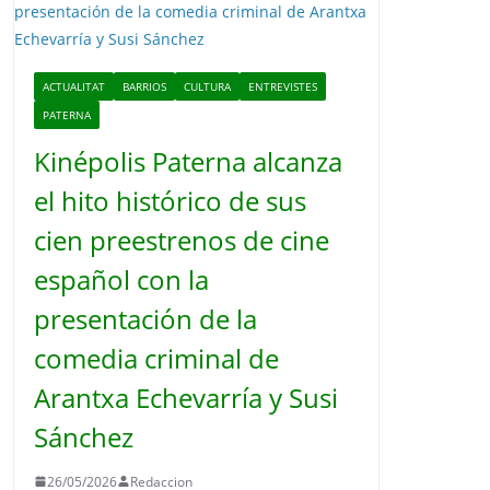
o
ACTUALITAT
BARRIOS
CULTURA
ENTREVISTES
PATERNA
Kinépolis Paterna alcanza
el hito histórico de sus
cien preestrenos de cine
español con la
presentación de la
comedia criminal de
Arantxa Echevarría y Susi
Sánchez
26/05/2026
Redaccion