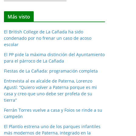
o
t
Más visto
i
c
El British College de La Cañada ha sido
i
condenado por no frenar un caso de acoso
a
escolar
s
El PP pide la máxima distinción del Ayuntamiento
p
para el párroco de La Cañada
o
Fiestas de La Cañada: programación completa
r
m
Entrevista al ex alcalde de Paterna, Lorenzo
e
Agustí: “Quiero volver a Paterna porque es mi
casa y creo que uno debe ser profeta de su
s
tierra"
e
s
Ferrán Torres vuelve a casa y Foios se rinde a su
campeón
El Plantío estrena uno de los parques infantiles
más modernos de Paterna, integrado en la