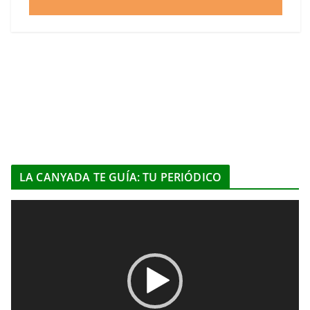
LA CANYADA TE GUÍA: TU PERIÓDICO
R
e
p
r
o
d