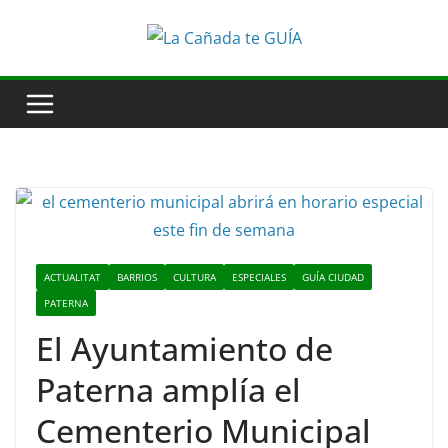
Saltar
al
contenido
ACTUALITAT
BARRIOS
CULTURA
ESPECIALES
GUÍA CIUDAD
PATERNA
El Ayuntamiento de
Paterna amplía el
Cementerio Municipal