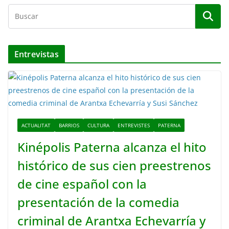
e
v
í
d
Entrevistas
e
o
ACTUALITAT
BARRIOS
CULTURA
ENTREVISTES
PATERNA
Kinépolis Paterna alcanza el hito
histórico de sus cien preestrenos
de cine español con la
presentación de la comedia
criminal de Arantxa Echevarría y