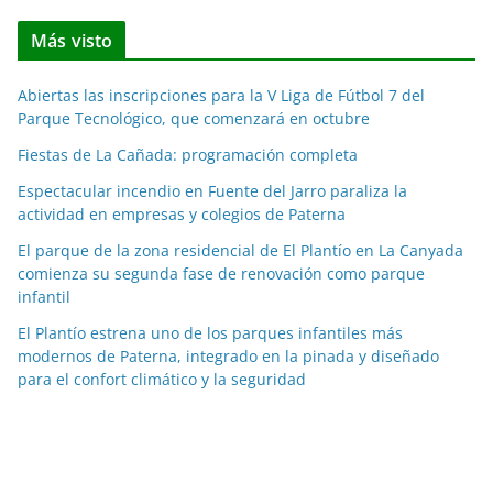
t
Más visto
i
c
Abiertas las inscripciones para la V Liga de Fútbol 7 del
i
Parque Tecnológico, que comenzará en octubre
a
Fiestas de La Cañada: programación completa
s
p
Espectacular incendio en Fuente del Jarro paraliza la
o
actividad en empresas y colegios de Paterna
r
El parque de la zona residencial de El Plantío en La Canyada
m
comienza su segunda fase de renovación como parque
e
infantil
s
El Plantío estrena uno de los parques infantiles más
e
modernos de Paterna, integrado en la pinada y diseñado
s
para el confort climático y la seguridad