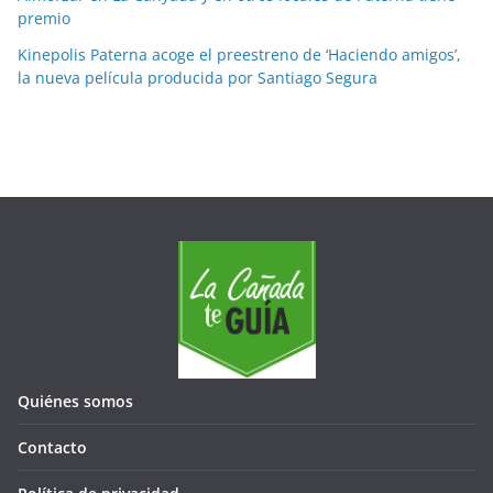
o
premio
r
Kinepolis Paterna acoge el preestreno de ‘Haciendo amigos’,
m
la nueva película producida por Santiago Segura
e
s
e
s
Quiénes somos
Contacto