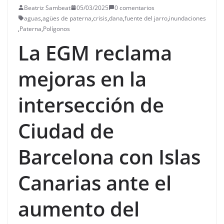
Beatriz Sambeat
05/03/2025
0 comentarios
aguas
,
agües de paterna
,
crisis
,
dana
,
fuente del jarro
,
inundaciones
,
Paterna
,
Polígonos
La EGM reclama
mejoras en la
intersección de
Ciudad de
Barcelona con Islas
Canarias ante el
aumento del