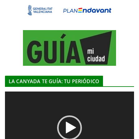
LA CANYADA TE GUÍA: TU PERIÓDICO
R
e
p
r
o
d