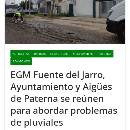
ACTUALITAT
BARRIOS
GUÍA CIUDAD
MEDI AMBIENT
PATERNA
POLÍGONOS
EGM Fuente del Jarro,
Ayuntamiento y Aigües
de Paterna se reúnen
para abordar problemas
de pluviales