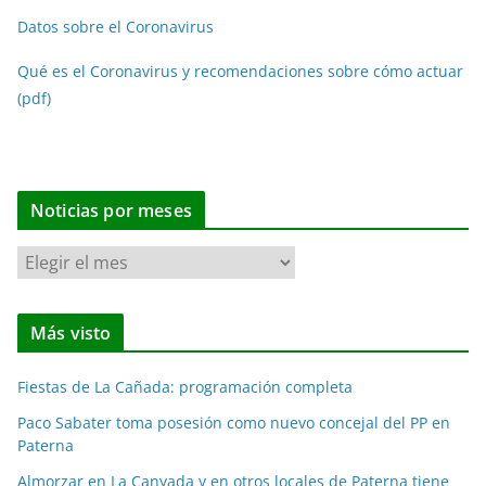
Datos sobre el Coronavirus
Qué es el Coronavirus y recomendaciones sobre cómo actuar
(pdf)
Noticias por meses
N
o
t
Más visto
i
c
Fiestas de La Cañada: programación completa
i
a
Paco Sabater toma posesión como nuevo concejal del PP en
Paterna
s
p
Almorzar en La Canyada y en otros locales de Paterna tiene