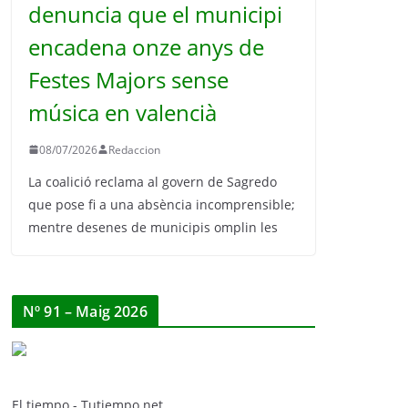
denuncia que el municipi
encadena onze anys de
Festes Majors sense
música en valencià
08/07/2026
Redaccion
La coalició reclama al govern de Sagredo
que pose fi a una absència incomprensible;
mentre desenes de municipis omplin les
Nº 91 – Maig 2026
El tiempo - Tutiempo.net