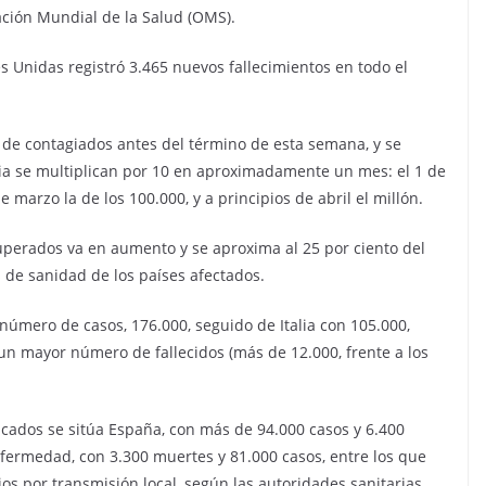
zación Mundial de la Salud (OMS).
s Unidas registró 3.465 nuevos fallecimientos en todo el
n de contagiados antes del término de esta semana, y se
ia se multiplican por 10 en aproximadamente un mes: el 1 de
e marzo la de los 100.000, y a principios de abril el millón.
cuperados va en aumento y se aproxima al 25 por ciento del
os de sanidad de los países afectados.
úmero de casos, 176.000, seguido de Italia con 105.000,
 un mayor número de fallecidos (más de 12.000, frente a los
cados se sitúa España, con más de 94.000 casos y 6.400
nfermedad, con 3.300 muertes y 81.000 casos, entre los que
s por transmisión local, según las autoridades sanitarias