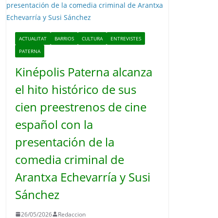
o
ACTUALITAT
BARRIOS
CULTURA
ENTREVISTES
PATERNA
Kinépolis Paterna alcanza
el hito histórico de sus
cien preestrenos de cine
español con la
presentación de la
comedia criminal de
Arantxa Echevarría y Susi
Sánchez
26/05/2026
Redaccion