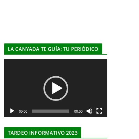
LA CANYADA TE GUÍA: TU PERIÓDICO
R
e
p
r
o
d
u
00:00
00:00
c
t
TARDEO INFORMATIVO 2023
o