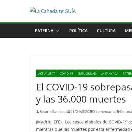
Saltar
al
contenido
PATERNA
POLÍTICA
CULTURA
ME
ACTUALITAT
COVID-19
GUÍA CIUDAD
LA CANYADA
PATE
El COVID-19 sobrepasa
y las 36.000 muertes
Beatriz Sambeat
01/04/2020
0 comentarios
Corona
(Madrid, EFE). Los casos globales de COVID-19 a
mientras que las muertes por esta enfermedad c