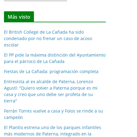
o
t
Más visto
i
c
El British College de La Cañada ha sido
i
condenado por no frenar un caso de acoso
a
escolar
s
El PP pide la máxima distinción del Ayuntamiento
p
para el párroco de La Cañada
o
Fiestas de La Cañada: programación completa
r
m
Entrevista al ex alcalde de Paterna, Lorenzo
e
Agustí: “Quiero volver a Paterna porque es mi
casa y creo que uno debe ser profeta de su
s
tierra"
e
s
Ferrán Torres vuelve a casa y Foios se rinde a su
campeón
El Plantío estrena uno de los parques infantiles
más modernos de Paterna, integrado en la