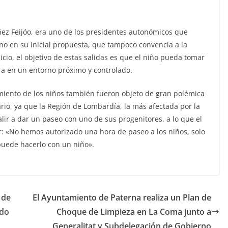
úñez Feijóo, era uno de los presidentes autonómicos que
o en su inicial propuesta, que tampoco convencía a la
icio, el objetivo de estas salidas es que el niño pueda tomar
era en un entorno próximo y controlado.
inamiento de los niños también fueron objeto de gran polémica
rario, ya que la Región de Lombardía, la más afectada por la
ir a dar un paseo con uno de sus progenitores, a lo que el
r: «No hemos autorizado una hora de paseo a los niños, solo
puede hacerlo con un niño».
 de
El Ayuntamiento de Paterna realiza un Plan de
ado
Choque de Limpieza en La Coma junto a
Generalitat y Subdelegación de Gobierno