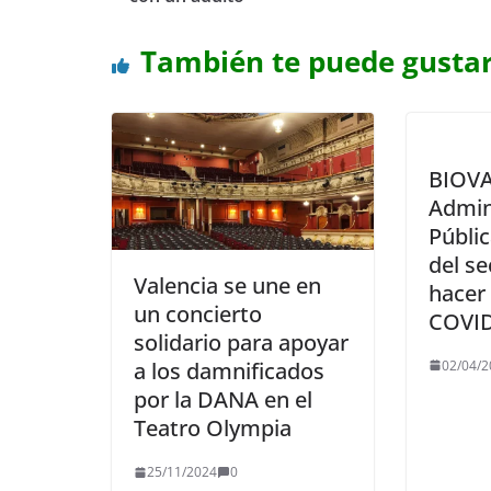
También te puede gusta
BIOVA
Admin
Públic
del se
Valencia se une en
hacer 
un concierto
COVID
solidario para apoyar
02/04/2
a los damnificados
por la DANA en el
Teatro Olympia
25/11/2024
0