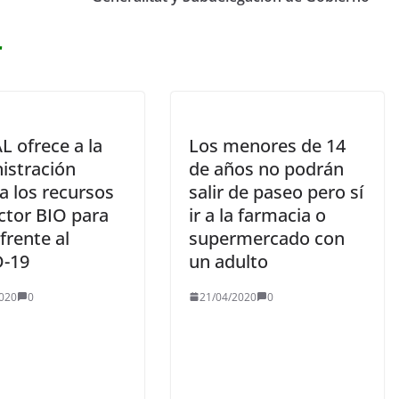
r
L ofrece a la
Los menores de 14
istración
de años no podrán
a los recursos
salir de paseo pero sí
ctor BIO para
ir a la farmacia o
frente al
supermercado con
-19
un adulto
020
0
21/04/2020
0