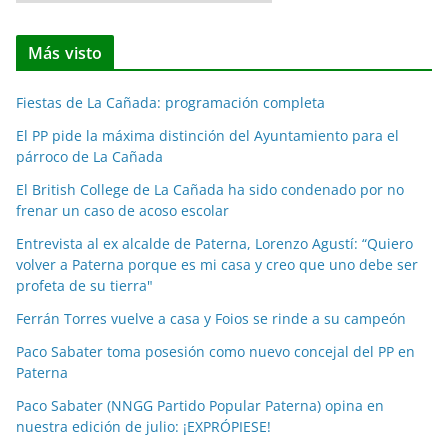
o
t
Más visto
i
c
Fiestas de La Cañada: programación completa
i
a
El PP pide la máxima distinción del Ayuntamiento para el
párroco de La Cañada
s
p
El British College de La Cañada ha sido condenado por no
o
frenar un caso de acoso escolar
r
Entrevista al ex alcalde de Paterna, Lorenzo Agustí: “Quiero
m
volver a Paterna porque es mi casa y creo que uno debe ser
e
profeta de su tierra"
s
Ferrán Torres vuelve a casa y Foios se rinde a su campeón
e
Paco Sabater toma posesión como nuevo concejal del PP en
s
Paterna
Paco Sabater (NNGG Partido Popular Paterna) opina en
nuestra edición de julio: ¡EXPRÓPIESE!