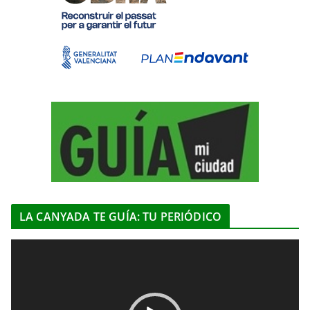
LA CANYADA TE GUÍA: TU PERIÓDICO
R
e
p
r