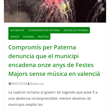
ACTUALITAT
COMPROMIS PER PATERNA
FIESTAS DE PATERNA
OPINIÓ
PATERNA
POLÍTICA
Compromís per Paterna
denuncia que el municipi
encadena onze anys de Festes
Majors sense música en valencià
08/07/2026
Redaccion
La coalició reclama al govern de Sagredo que pose fi a
una absència incomprensible; mentre desenes de
municipis omplin les