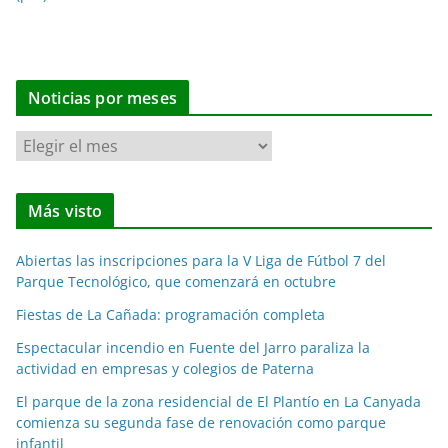
Noticias por meses
N
o
t
Más visto
i
c
Abiertas las inscripciones para la V Liga de Fútbol 7 del
i
Parque Tecnológico, que comenzará en octubre
a
Fiestas de La Cañada: programación completa
s
p
Espectacular incendio en Fuente del Jarro paraliza la
o
actividad en empresas y colegios de Paterna
r
El parque de la zona residencial de El Plantío en La Canyada
m
comienza su segunda fase de renovación como parque
e
infantil