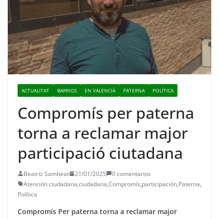
ACTUALITAT
BARRIOS
EN VALENCIÀ
PATERNA
POLÍTICA
Compromís per paterna
torna a reclamar major
participació ciutadana
Beatriz Sambeat
21/01/2025
0 comentarios
Atención ciudadana
,
ciudadana
,
Compromís
,
participación
,
Paterna
,
Política
Compromís Per paterna torna a reclamar major