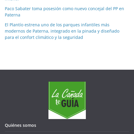
s
Paco Sabater toma posesión como nuevo concejal del PP en
e
Paterna
s
El Plantío estrena uno de los parques infantiles más
modernos de Paterna, integrado en la pinada y diseñado
para el confort climático y la seguridad
Quiénes somos