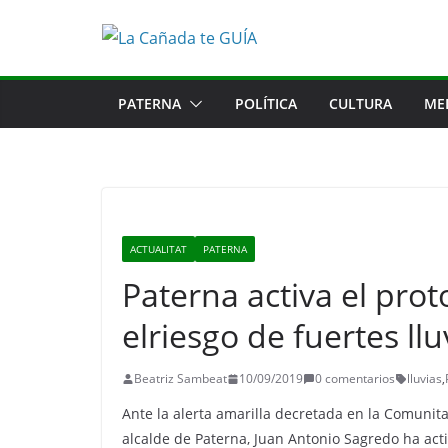
Saltar
al
contenido
PATERNA
POLÍTICA
CULTURA
ME
ACTUALITAT
PATERNA
Paterna activa el pro
elriesgo de fuertes llu
Beatriz Sambeat
10/09/2019
0 comentarios
lluvias
,
Ante la alerta amarilla decretada en la Comunitat
alcalde de Paterna, Juan Antonio Sagredo ha act