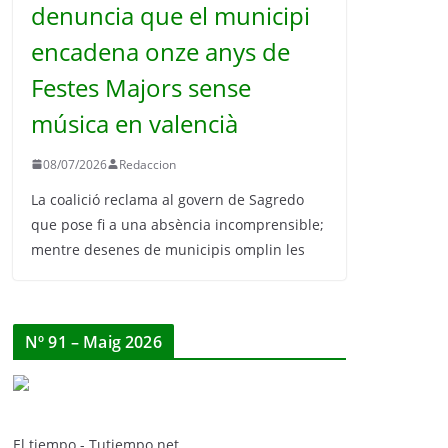
denuncia que el municipi
encadena onze anys de
Festes Majors sense
música en valencià
08/07/2026
Redaccion
La coalició reclama al govern de Sagredo
que pose fi a una absència incomprensible;
mentre desenes de municipis omplin les
Nº 91 – Maig 2026
El tiempo - Tutiempo.net