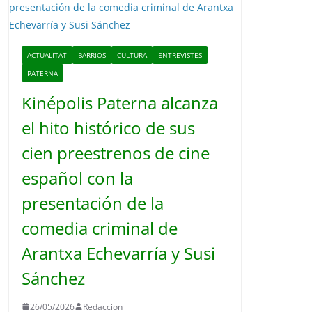
o
ACTUALITAT
BARRIOS
CULTURA
ENTREVISTES
PATERNA
Kinépolis Paterna alcanza
el hito histórico de sus
cien preestrenos de cine
español con la
presentación de la
comedia criminal de
Arantxa Echevarría y Susi
Sánchez
26/05/2026
Redaccion