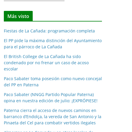
o
t
Más visto
i
c
Fiestas de La Cañada: programación completa
i
a
El PP pide la máxima distinción del Ayuntamiento
para el párroco de La Cañada
s
p
El British College de La Cañada ha sido
o
condenado por no frenar un caso de acoso
escolar
r
m
Paco Sabater toma posesión como nuevo concejal
e
del PP en Paterna
s
Paco Sabater (NNGG Partido Popular Paterna)
e
opina en nuestra edición de julio: ¡EXPRÓPIESE!
s
Paterna cierra el acceso de nuevos caminos en
barranco d’Endolça, la vereda de San Antonio y la
Pinaeta del Cel para combatir vertidos ilegales