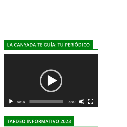
LA CANYADA TE GUÍA: TU PERIÓDICO
R
e
p
r
o
d
u
00:00
00:00
c
t
TARDEO INFORMATIVO 2023
o