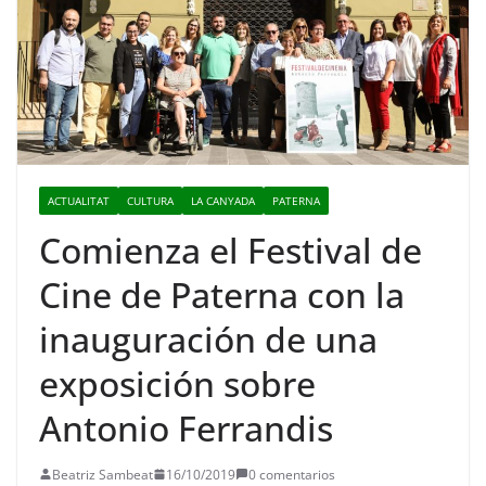
ACTUALITAT
CULTURA
LA CANYADA
PATERNA
Comienza el Festival de
Cine de Paterna con la
inauguración de una
exposición sobre
Antonio Ferrandis
Beatriz Sambeat
16/10/2019
0 comentarios