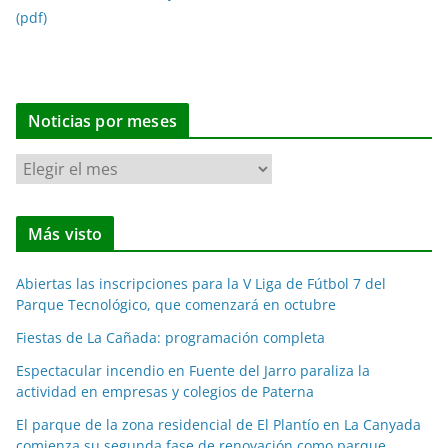
(pdf)
Noticias por meses
N
o
t
Más visto
i
c
Abiertas las inscripciones para la V Liga de Fútbol 7 del
i
Parque Tecnológico, que comenzará en octubre
a
Fiestas de La Cañada: programación completa
s
p
Espectacular incendio en Fuente del Jarro paraliza la
o
actividad en empresas y colegios de Paterna
r
El parque de la zona residencial de El Plantío en La Canyada
m
comienza su segunda fase de renovación como parque