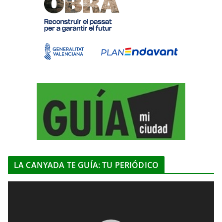
LA CANYADA TE GUÍA: TU PERIÓDICO
R
e
p