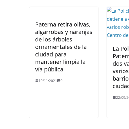
Paterna retira olivas,
algarrobas y naranjas
de los árboles
ornamentales de la
La Pol
ciudad para
Pater
mantener limpia la
dos v
vía pública
varios
barrio
10/11/2021
0
ciuda
22/09/2