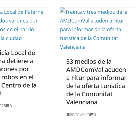
icía Local de
na detiene a
33 medios de la
arones por
AMDComVal acuden
 robos en el
a Fitur para informar
 Centro de la
de la oferta turística
d
de la Comunitat
Valenciana
025
0
20/01/2025
0