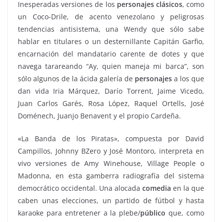
Inesperadas versiones de los
personajes clásicos
, como
un Coco-Drile, de acento venezolano y peligrosas
tendencias antisistema, una Wendy que sólo sabe
hablar en titulares o un desternillante Capitán Garfio,
encarnación del mandatario carente de dotes y que
navega tarareando “Ay, quien maneja mi barca”, son
sólo algunos de la ácida galería de
personajes
a los que
dan vida Iria Márquez, Darío Torrent, Jaime Vicedo,
Juan Carlos Garés, Rosa López, Raquel Ortells, José
Doménech, Juanjo Benavent y el propio Cardeña.
«La Banda de los Piratas», compuesta por David
Campillos, Johnny BZero y José Montoro, interpreta en
vivo versiones de Amy Winehouse, Village People o
Madonna, en esta gamberra radiografía del sistema
democrático occidental. Una alocada
comedia
en la que
caben unas elecciones, un partido de fútbol y hasta
karaoke para entretener a la plebe/
público
que, como