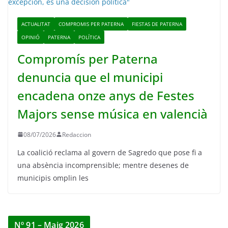
ACTUALITAT
COMPROMIS PER PATERNA
FIESTAS DE PATERNA
OPINIÓ
PATERNA
POLÍTICA
Compromís per Paterna
denuncia que el municipi
encadena onze anys de Festes
Majors sense música en valencià
08/07/2026
Redaccion
La coalició reclama al govern de Sagredo que pose fi a
una absència incomprensible; mentre desenes de
municipis omplin les
Nº 91 – Maig 2026