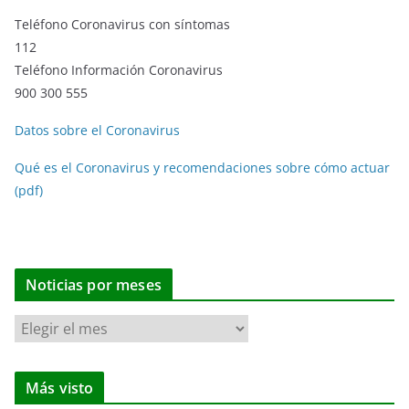
Teléfono Coronavirus con síntomas
112
Teléfono Información Coronavirus
900 300 555
Datos sobre el Coronavirus
Qué es el Coronavirus y recomendaciones sobre cómo actuar
(pdf)
Noticias por meses
N
o
t
Más visto
i