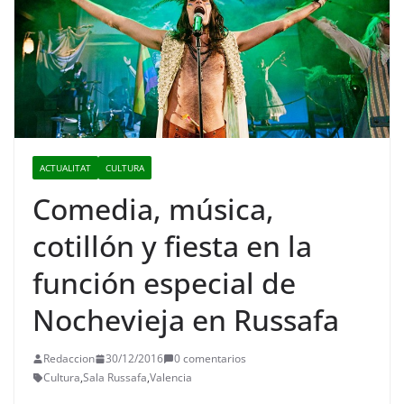
ACTUALITAT
CULTURA
Comedia, música,
cotillón y fiesta en la
función especial de
Nochevieja en Russafa
Redaccion
30/12/2016
0 comentarios
Cultura
,
Sala Russafa
,
Valencia