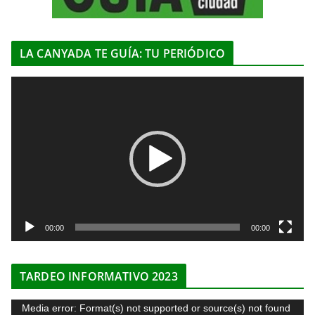
LA CANYADA TE GUÍA: TU PERIÓDICO
R
e
p
r
o
d
u
c
t
00:00
00:00
o
r
TARDEO INFORMATIVO 2023
d
e
R
Media error: Format(s) not supported or source(s) not found
v