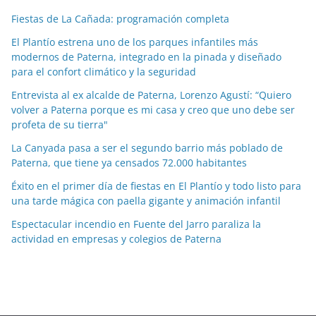
c
Fiestas de La Cañada: programación completa
i
a
El Plantío estrena uno de los parques infantiles más
modernos de Paterna, integrado en la pinada y diseñado
s
para el confort climático y la seguridad
p
o
Entrevista al ex alcalde de Paterna, Lorenzo Agustí: “Quiero
volver a Paterna porque es mi casa y creo que uno debe ser
r
profeta de su tierra"
m
e
La Canyada pasa a ser el segundo barrio más poblado de
Paterna, que tiene ya censados 72.000 habitantes
s
e
Éxito en el primer día de fiestas en El Plantío y todo listo para
s
una tarde mágica con paella gigante y animación infantil
Espectacular incendio en Fuente del Jarro paraliza la
actividad en empresas y colegios de Paterna