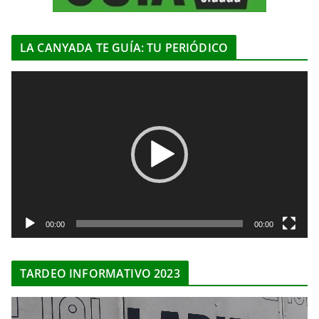
LA CANYADA TE GUÍA: TU PERIÓDICO
R
e
p
r
o
d
u
c
t
00:00
00:00
o
r
TARDEO INFORMATIVO 2023
d
e
R
v