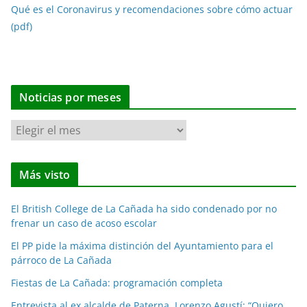
Qué es el Coronavirus y recomendaciones sobre cómo actuar
(pdf)
Noticias por meses
N
o
t
Más visto
i
c
El British College de La Cañada ha sido condenado por no
i
frenar un caso de acoso escolar
a
El PP pide la máxima distinción del Ayuntamiento para el
s
párroco de La Cañada
p
o
Fiestas de La Cañada: programación completa
r
Entrevista al ex alcalde de Paterna, Lorenzo Agustí: “Quiero