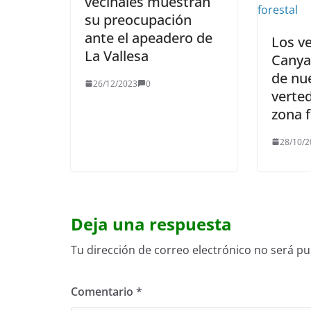
vecinales muestran
su preocupación
ante el apeadero de
Los v
La Vallesa
Canya
de nu
26/12/2023
0
verted
zona f
28/10/2
Deja una respuesta
Tu dirección de correo electrónico no será pu
Comentario
*