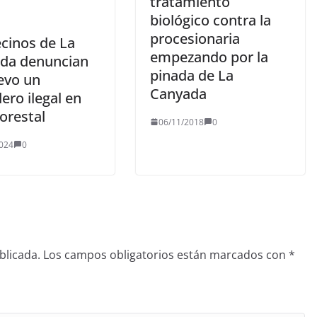
tratamiento
biológico contra la
procesionaria
ecinos de La
empezando por la
da denuncian
pinada de La
evo un
Canyada
ero ilegal en
orestal
06/11/2018
0
024
0
blicada.
Los campos obligatorios están marcados con
*