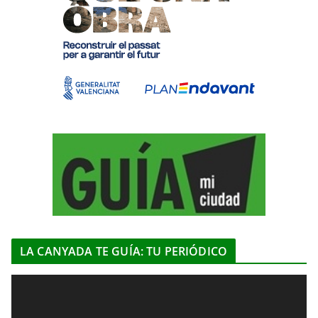
LA CANYADA TE GUÍA: TU PERIÓDICO
R
e