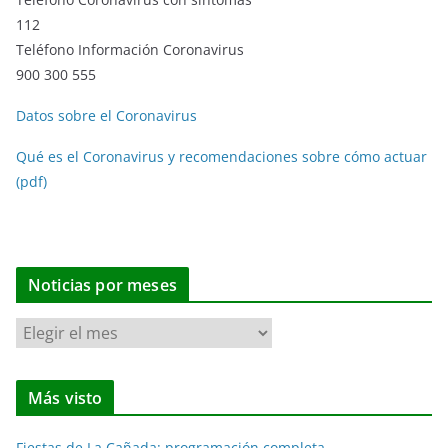
112
Teléfono Información Coronavirus
900 300 555
Datos sobre el Coronavirus
Qué es el Coronavirus y recomendaciones sobre cómo actuar
(pdf)
Noticias por meses
N
o
t
Más visto
i
c
Fiestas de La Cañada: programación completa