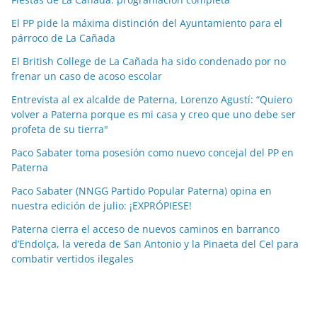
i
a
El PP pide la máxima distinción del Ayuntamiento para el
párroco de La Cañada
s
p
El British College de La Cañada ha sido condenado por no
o
frenar un caso de acoso escolar
r
Entrevista al ex alcalde de Paterna, Lorenzo Agustí: “Quiero
m
volver a Paterna porque es mi casa y creo que uno debe ser
e
profeta de su tierra"
s
Paco Sabater toma posesión como nuevo concejal del PP en
e
Paterna
s
Paco Sabater (NNGG Partido Popular Paterna) opina en
nuestra edición de julio: ¡EXPRÓPIESE!
Paterna cierra el acceso de nuevos caminos en barranco
d’Endolça, la vereda de San Antonio y la Pinaeta del Cel para
combatir vertidos ilegales