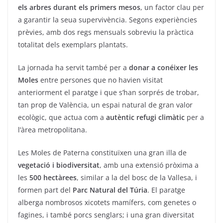
els arbres durant els primers mesos
, un factor clau per
a garantir la seua supervivència. Segons experiències
prèvies, amb dos regs mensuals sobreviu la pràctica
totalitat dels exemplars plantats.
La jornada ha servit també per a
donar a conéixer les
Moles
entre persones que no havien visitat
anteriorment el paratge i que s’han sorprés de trobar,
tan prop de València, un espai natural de gran valor
ecològic, que actua com a
autèntic refugi climàtic
per a
l’àrea metropolitana.
Les Moles de Paterna constituïxen una gran illa de
vegetació i biodiversitat
, amb una extensió pròxima a
les
500 hectàrees
, similar a la del bosc de la Vallesa, i
formen part del
Parc Natural del Túria
. El paratge
alberga nombrosos xicotets mamífers, com genetes o
fagines, i també porcs senglars; i una gran diversitat