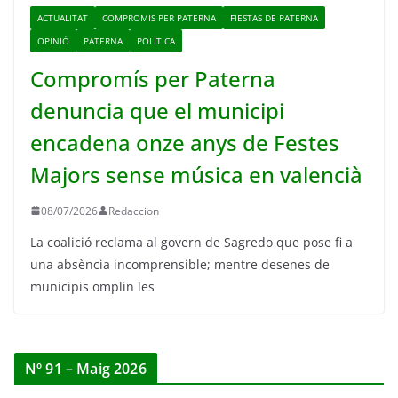
ACTUALITAT
COMPROMIS PER PATERNA
FIESTAS DE PATERNA
OPINIÓ
PATERNA
POLÍTICA
Compromís per Paterna
denuncia que el municipi
encadena onze anys de Festes
Majors sense música en valencià
08/07/2026
Redaccion
La coalició reclama al govern de Sagredo que pose fi a
una absència incomprensible; mentre desenes de
municipis omplin les
Nº 91 – Maig 2026