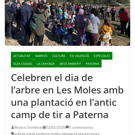
ACTUALITAT
BARRIOS
CULTURA
EN VALENCIÀ
ESPECIALES
GUÍA CIUDAD
LA CANYADA
MEDI AMBIENT
PATERNA
Celebren el dia de
l’arbre en Les Moles amb
una plantació en l’antic
camp de tir a Paterna
Beatriz Sambeat
02/02/2026
0 comentarios
arbres
,
medi ambient
,
moles
,
plantació
,
plantaciones