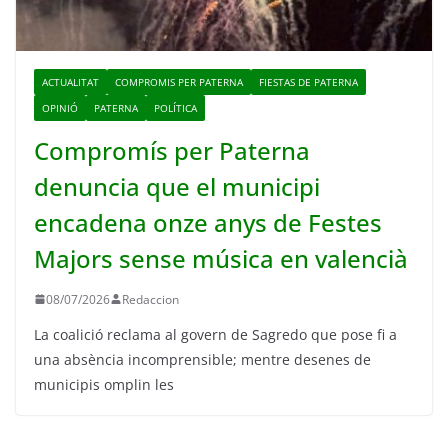
ACTUALITAT
COMPROMIS PER PATERNA
FIESTAS DE PATERNA
OPINIÓ
PATERNA
POLÍTICA
Compromís per Paterna
denuncia que el municipi
encadena onze anys de Festes
Majors sense música en valencià
08/07/2026
Redaccion
La coalició reclama al govern de Sagredo que pose fi a
una absència incomprensible; mentre desenes de
municipis omplin les