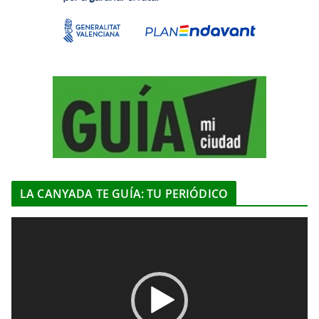
LA CANYADA TE GUÍA: TU PERIÓDICO
R
e
p
r
o
d