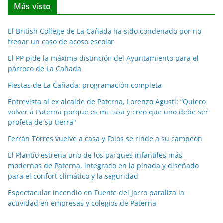
Más visto
i
c
El British College de La Cañada ha sido condenado por no
i
frenar un caso de acoso escolar
a
El PP pide la máxima distinción del Ayuntamiento para el
s
párroco de La Cañada
p
o
Fiestas de La Cañada: programación completa
r
Entrevista al ex alcalde de Paterna, Lorenzo Agustí: “Quiero
m
volver a Paterna porque es mi casa y creo que uno debe ser
e
profeta de su tierra"
s
Ferrán Torres vuelve a casa y Foios se rinde a su campeón
e
El Plantío estrena uno de los parques infantiles más
s
modernos de Paterna, integrado en la pinada y diseñado
para el confort climático y la seguridad
Espectacular incendio en Fuente del Jarro paraliza la
actividad en empresas y colegios de Paterna