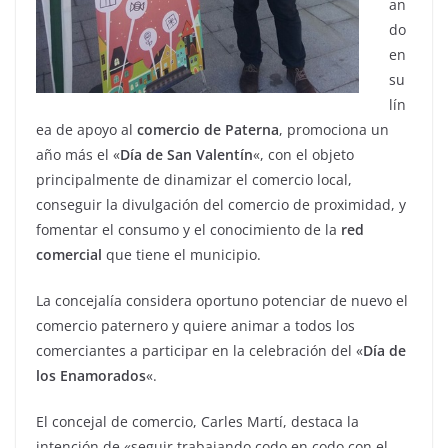
an
do
en
su
lín
ea de apoyo al
comercio de Paterna
, promociona un
año más el «
Día de San Valentín
«, con el objeto
principalmente de dinamizar el comercio local,
conseguir la divulgación del comercio de proximidad, y
fomentar el consumo y el conocimiento de la
red
comercial
que tiene el municipio.
La concejalía considera oportuno potenciar de nuevo el
comercio paternero y quiere animar a todos los
comerciantes a participar en la celebración del «
Día de
los Enamorados
«.
El concejal de comercio, Carles Martí, destaca la
intención de «seguir trabajando codo en codo con el