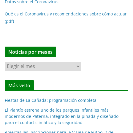
Datos sobre el Coronavirus
Qué es el Coronavirus y recomendaciones sobre cómo actuar
(pdf)
Noticias por meses
N
o
t
Más visto
i
c
Fiestas de La Cañada: programación completa
i
a
El Plantío estrena uno de los parques infantiles más
modernos de Paterna, integrado en la pinada y diseñado
s
para el confort climático y la seguridad
p
o
Abiertas las inscripciones para la V Liga de Fútbol 7 del