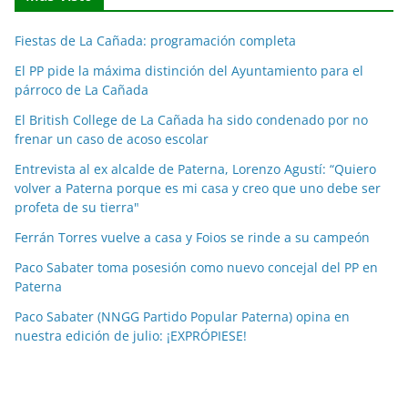
i
c
Fiestas de La Cañada: programación completa
i
a
El PP pide la máxima distinción del Ayuntamiento para el
párroco de La Cañada
s
p
El British College de La Cañada ha sido condenado por no
o
frenar un caso de acoso escolar
r
Entrevista al ex alcalde de Paterna, Lorenzo Agustí: “Quiero
m
volver a Paterna porque es mi casa y creo que uno debe ser
e
profeta de su tierra"
s
Ferrán Torres vuelve a casa y Foios se rinde a su campeón
e
Paco Sabater toma posesión como nuevo concejal del PP en
s
Paterna
Paco Sabater (NNGG Partido Popular Paterna) opina en
nuestra edición de julio: ¡EXPRÓPIESE!