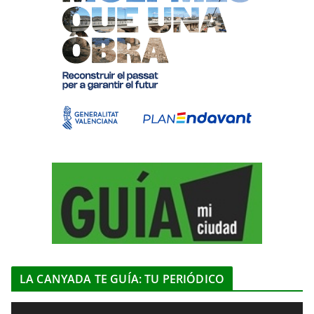
LA CANYADA TE GUÍA: TU PERIÓDICO
R