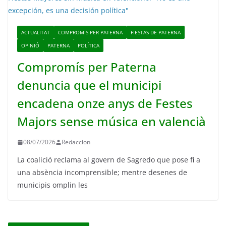
ACTUALITAT
COMPROMIS PER PATERNA
FIESTAS DE PATERNA
OPINIÓ
PATERNA
POLÍTICA
Compromís per Paterna
denuncia que el municipi
encadena onze anys de Festes
Majors sense música en valencià
08/07/2026
Redaccion
La coalició reclama al govern de Sagredo que pose fi a
una absència incomprensible; mentre desenes de
municipis omplin les