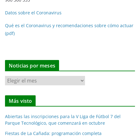
Datos sobre el Coronavirus
Qué es el Coronavirus y recomendaciones sobre cómo actuar
(pdf)
Noticias por meses
N
o
t
Más visto
i
c
Abiertas las inscripciones para la V Liga de Fútbol 7 del
i
Parque Tecnológico, que comenzará en octubre
a
Fiestas de La Cañada: programación completa
s