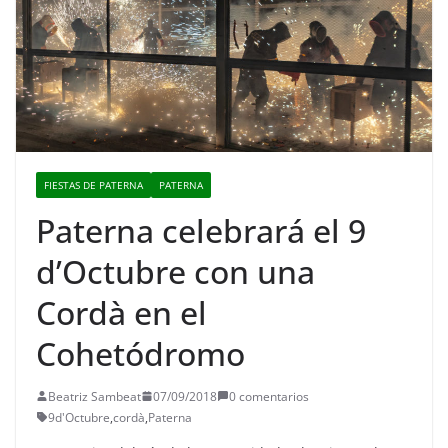
FIESTAS DE PATERNA
PATERNA
Paterna celebrará el 9
d’Octubre con una
Cordà en el
Cohetódromo
Beatriz Sambeat
07/09/2018
0 comentarios
9d'Octubre
,
cordà
,
Paterna