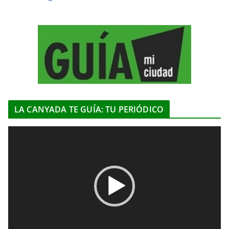
LA CANYADA TE GUÍA: TU PERIÓDICO
R
e
p
r
o
d
u
c