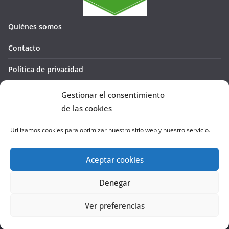
Quiénes somos
Contacto
Política de privacidad
Política de cookies (UE)
Gestionar el consentimiento
de las cookies
Utilizamos cookies para optimizar nuestro sitio web y nuestro servicio.
Aceptar cookies
Denegar
Copyright © 2026
La Cañada te GUÍA
. Todos los derechos
reservados.
Ver preferencias
Tema:
ColorMag
por ThemeGrill. Funciona con
WordPress
.