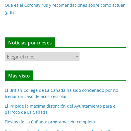
Qué es el Coronavirus y recomendaciones sobre cómo actuar
(pdf)
Noticias por meses
N
o
t
Más visto
i
c
El British College de La Cañada ha sido condenado por no
i
frenar un caso de acoso escolar
a
El PP pide la máxima distinción del Ayuntamiento para el
s
párroco de La Cañada
p
o
Fiestas de La Cañada: programación completa
r