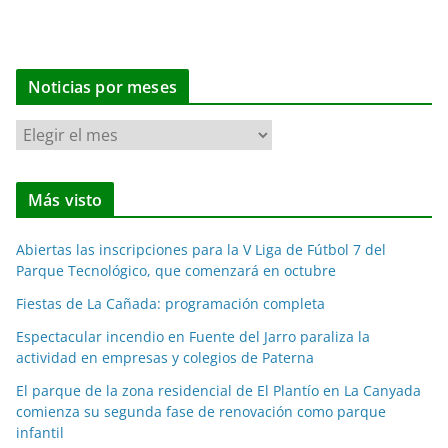
Noticias por meses
N
o
t
Más visto
i
c
Abiertas las inscripciones para la V Liga de Fútbol 7 del
i
Parque Tecnológico, que comenzará en octubre
a
Fiestas de La Cañada: programación completa
s
p
Espectacular incendio en Fuente del Jarro paraliza la
o
actividad en empresas y colegios de Paterna
r
El parque de la zona residencial de El Plantío en La Canyada
m
comienza su segunda fase de renovación como parque
e
infantil