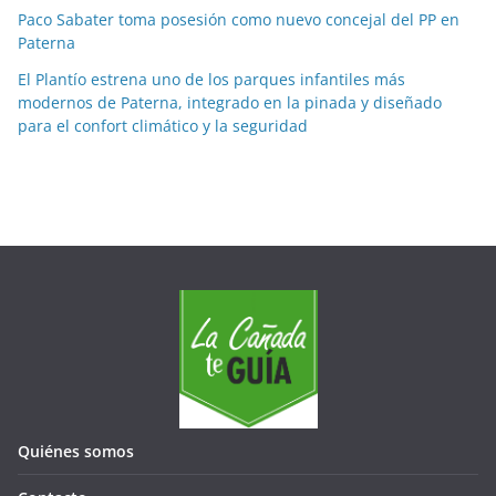
s
Paco Sabater toma posesión como nuevo concejal del PP en
e
Paterna
s
El Plantío estrena uno de los parques infantiles más
modernos de Paterna, integrado en la pinada y diseñado
para el confort climático y la seguridad
Quiénes somos