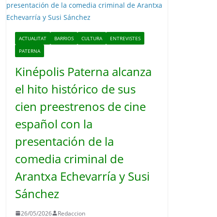
o
ACTUALITAT
BARRIOS
CULTURA
ENTREVISTES
PATERNA
Kinépolis Paterna alcanza
el hito histórico de sus
cien preestrenos de cine
español con la
presentación de la
comedia criminal de
Arantxa Echevarría y Susi
Sánchez
26/05/2026
Redaccion