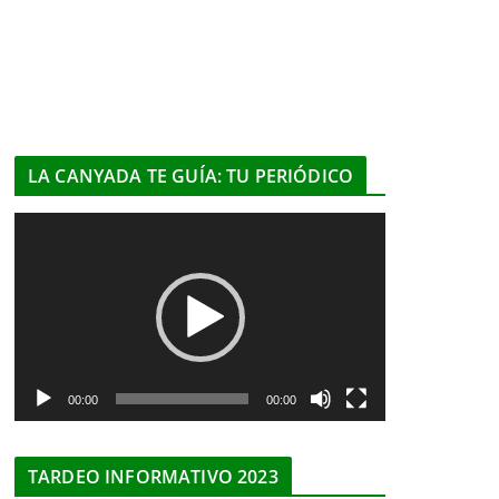
LA CANYADA TE GUÍA: TU PERIÓDICO
R
e
p
r
o
d
u
00:00
00:00
c
t
TARDEO INFORMATIVO 2023
o