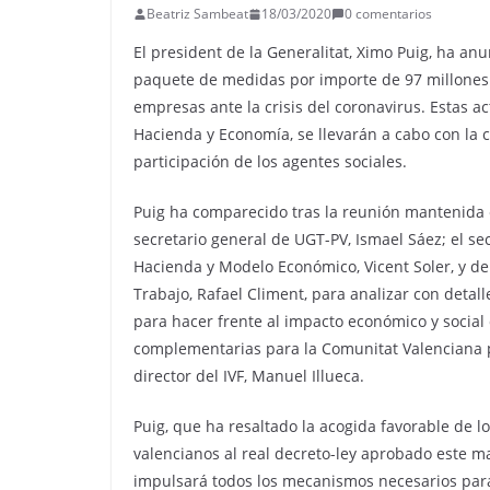
Beatriz Sambeat
18/03/2020
0 comentarios
El president de la Generalitat, Ximo Puig, ha a
paquete de medidas por importe de 97 millones 
empresas ante la crisis del coronavirus. Estas ac
Hacienda y Economía, se llevarán a cabo con la co
participación de los agentes sociales.
Puig ha comparecido tras la reunión mantenida e
secretario general de UGT-PV, Ismael Sáez; el se
Hacienda y Modelo Económico, Vicent Soler, y de
Trabajo, Rafael Climent, para analizar con detal
para hacer frente al impacto económico y social 
complementarias para la Comunitat Valenciana po
director del IVF, Manuel Illueca.
Puig, que ha resaltado la acogida favorable de l
valencianos al real decreto-ley aprobado este ma
impulsará todos los mecanismos necesarios para 