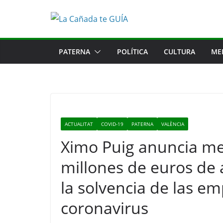
Saltar
al
contenido
PATERNA
POLÍTICA
CULTURA
ME
ACTUALITAT
COVID-19
PATERNA
VALÈNCIA
Ximo Puig anuncia me
millones de euros de
la solvencia de las emp
coronavirus