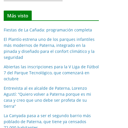
o
t
Más visto
i
c
Fiestas de La Cañada: programación completa
i
a
El Plantío estrena uno de los parques infantiles
más modernos de Paterna, integrado en la
s
pinada y diseñado para el confort climático y la
p
seguridad
o
Abiertas las inscripciones para la V Liga de Fútbol
r
7 del Parque Tecnológico, que comenzará en
m
octubre
e
Entrevista al ex alcalde de Paterna, Lorenzo
s
Agustí: “Quiero volver a Paterna porque es mi
e
casa y creo que uno debe ser profeta de su
s
tierra"
La Canyada pasa a ser el segundo barrio más
poblado de Paterna, que tiene ya censados
72.000 habitantes