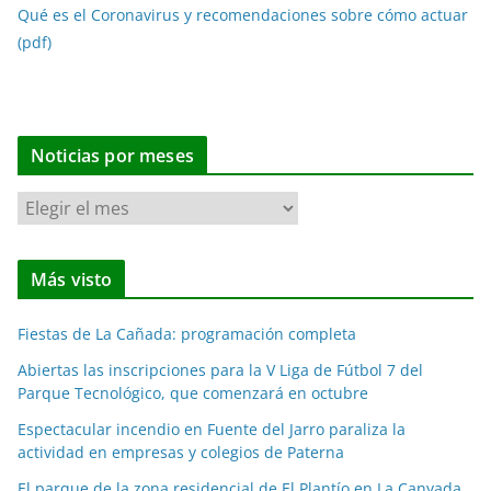
Qué es el Coronavirus y recomendaciones sobre cómo actuar
(pdf)
Noticias por meses
N
o
t
Más visto
i
c
Fiestas de La Cañada: programación completa
i
a
Abiertas las inscripciones para la V Liga de Fútbol 7 del
Parque Tecnológico, que comenzará en octubre
s
p
Espectacular incendio en Fuente del Jarro paraliza la
o
actividad en empresas y colegios de Paterna
r
El parque de la zona residencial de El Plantío en La Canyada