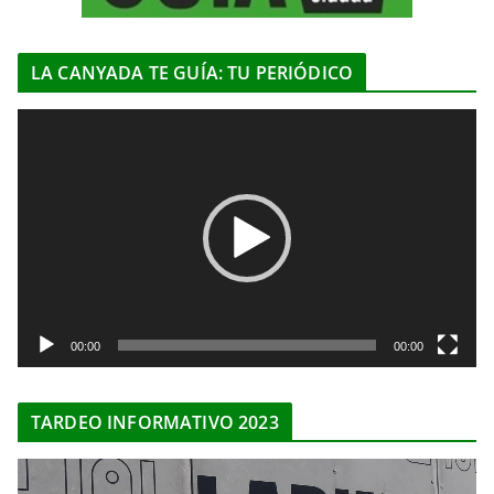
LA CANYADA TE GUÍA: TU PERIÓDICO
R
e
p
r
o
d
u
c
t
00:00
00:00
o
r
TARDEO INFORMATIVO 2023
d
e
R
v