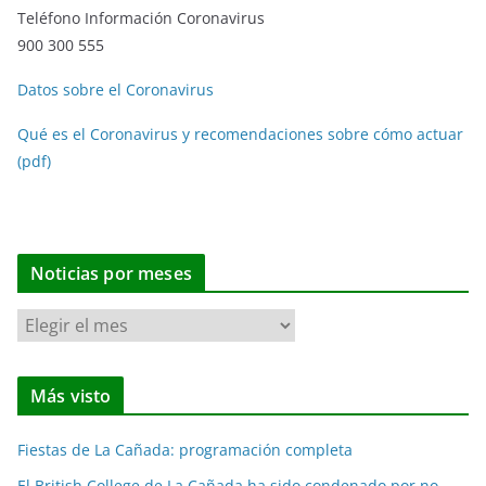
Teléfono Información Coronavirus
900 300 555
Datos sobre el Coronavirus
Qué es el Coronavirus y recomendaciones sobre cómo actuar
(pdf)
Noticias por meses
N
o
t
Más visto
i
c
Fiestas de La Cañada: programación completa
i
a
El British College de La Cañada ha sido condenado por no