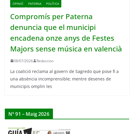
OPINIÓ
PATERNA
POLÍTICA
Compromís per Paterna
denuncia que el municipi
encadena onze anys de Festes
Majors sense música en valencià
08/07/2026
Redaccion
La coalició reclama al govern de Sagredo que pose fi a
una absència incomprensible; mentre desenes de
municipis omplin les
Nº 91 – Maig 2026