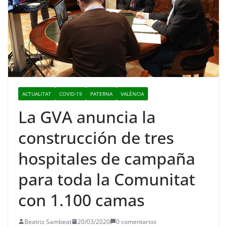
ACTUALITAT
COVID-19
PATERNA
VALÈNCIA
La GVA anuncia la
construcción de tres
hospitales de campaña
para toda la Comunitat
con 1.100 camas
Beatriz Sambeat
20/03/2020
0 comentarios