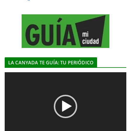
LA CANYADA TE GUÍA: TU PERIÓDICO
R
e
p
r
o
d
u
c