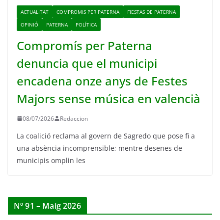
ACTUALITAT
COMPROMIS PER PATERNA
FIESTAS DE PATERNA
OPINIÓ
PATERNA
POLÍTICA
Compromís per Paterna
denuncia que el municipi
encadena onze anys de Festes
Majors sense música en valencià
08/07/2026
Redaccion
La coalició reclama al govern de Sagredo que pose fi a
una absència incomprensible; mentre desenes de
municipis omplin les
Nº 91 – Maig 2026