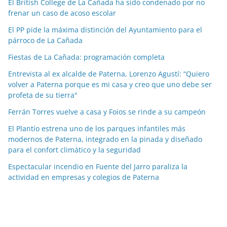
El British College de La Cañada ha sido condenado por no
i
frenar un caso de acoso escolar
a
El PP pide la máxima distinción del Ayuntamiento para el
s
párroco de La Cañada
p
o
Fiestas de La Cañada: programación completa
r
Entrevista al ex alcalde de Paterna, Lorenzo Agustí: “Quiero
m
volver a Paterna porque es mi casa y creo que uno debe ser
e
profeta de su tierra"
s
Ferrán Torres vuelve a casa y Foios se rinde a su campeón
e
El Plantío estrena uno de los parques infantiles más
s
modernos de Paterna, integrado en la pinada y diseñado
para el confort climático y la seguridad
Espectacular incendio en Fuente del Jarro paraliza la
actividad en empresas y colegios de Paterna