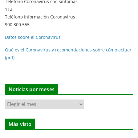
Teléfono Coronavirus con síntomas
112
Teléfono Información Coronavirus
900 300 555
Datos sobre el Coronavirus
Qué es el Coronavirus y recomendaciones sobre cómo actuar
(pdf)
Noticias por meses
N
o
t
Más visto
i
c