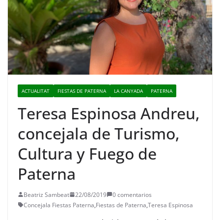
ACTUALITAT
FIESTAS DE PATERNA
LA CANYADA
PATERNA
Teresa Espinosa Andreu,
concejala de Turismo,
Cultura y Fuego de
Paterna
Beatriz Sambeat
22/08/2019
0 comentarios
Concejala Fiestas Paterna
,
Fiestas de Paterna
,
Teresa Espinosa