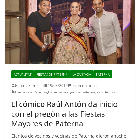
ACTUALITAT
FIESTAS DE PATERNA
LA CANYADA
PATERNA
Beatriz Sambeat
19/08/2019
0 comentarios
Fiestas de Paterna
,
Paterna
,
pregon de paterna
,
Raúl Antón
El cómico Raúl Antón da inicio
con el pregón a las Fiestas
Mayores de Paterna
Cientos de vecinos y vecinas de Paterna dieron anoche