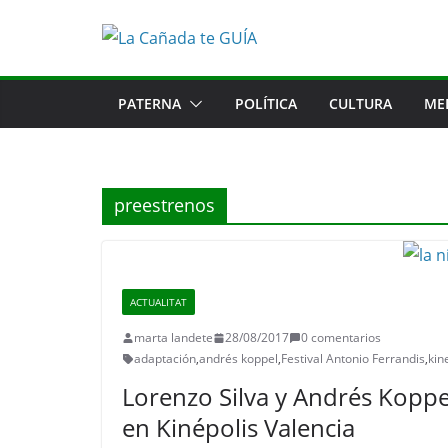
Saltar
al
contenido
PATERNA
POLÍTICA
CULTURA
ME
preestrenos
ACTUALITAT
marta landete
28/08/2017
0 comentarios
adaptación
,
andrés koppel
,
Festival Antonio Ferrandis
,
kin
Lorenzo Silva y Andrés Koppel
en Kinépolis Valencia