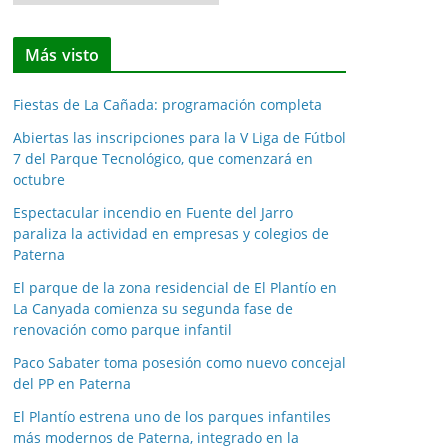
o
t
Más visto
i
c
Fiestas de La Cañada: programación completa
i
a
Abiertas las inscripciones para la V Liga de Fútbol
7 del Parque Tecnológico, que comenzará en
s
octubre
p
o
Espectacular incendio en Fuente del Jarro
paraliza la actividad en empresas y colegios de
r
Paterna
m
e
El parque de la zona residencial de El Plantío en
La Canyada comienza su segunda fase de
s
renovación como parque infantil
e
s
Paco Sabater toma posesión como nuevo concejal
del PP en Paterna
El Plantío estrena uno de los parques infantiles
más modernos de Paterna, integrado en la