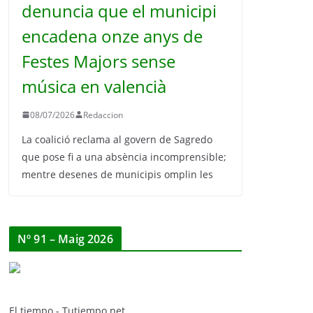
denuncia que el municipi
encadena onze anys de
Festes Majors sense
música en valencià
08/07/2026
Redaccion
La coalició reclama al govern de Sagredo
que pose fi a una absència incomprensible;
mentre desenes de municipis omplin les
Nº 91 – Maig 2026
El tiempo - Tutiempo.net