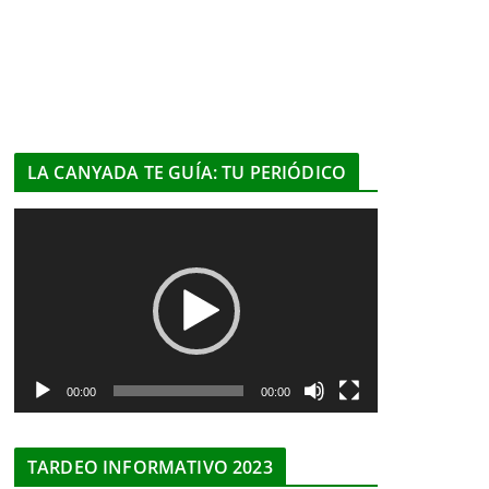
LA CANYADA TE GUÍA: TU PERIÓDICO
R
e
p
r
o
d
u
00:00
00:00
c
t
TARDEO INFORMATIVO 2023
o