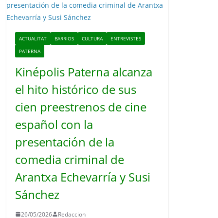
o
ACTUALITAT
BARRIOS
CULTURA
ENTREVISTES
PATERNA
Kinépolis Paterna alcanza
el hito histórico de sus
cien preestrenos de cine
español con la
presentación de la
comedia criminal de
Arantxa Echevarría y Susi
Sánchez
26/05/2026
Redaccion