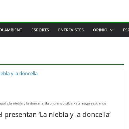
DI AMBIENT
ESPORTS
ENTREVISTES
OPINIÓ
ES
epolis
,
la niebla y la doncella
,
libro
,
lorenzo silva
,
Paterna
,
preestrenos
 presentan ‘La niebla y la doncella’