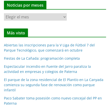
Noticias por meses
N
o
t
Más visto
i
c
Abiertas las inscripciones para la V Liga de Fútbol 7 del
i
Parque Tecnológico, que comenzará en octubre
a
Fiestas de La Cañada: programación completa
s
p
Espectacular incendio en Fuente del Jarro paraliza la
o
actividad en empresas y colegios de Paterna
r
El parque de la zona residencial de El Plantío en La Canyada
m
comienza su segunda fase de renovación como parque
e
infantil
s
Paco Sabater toma posesión como nuevo concejal del PP en
e
Paterna
s