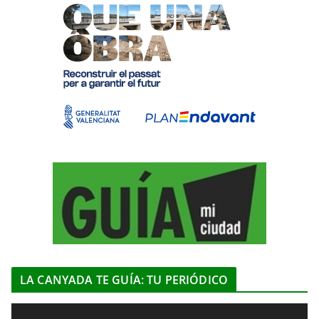
LA CANYADA TE GUÍA: TU PERIÓDICO
R