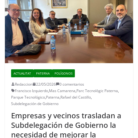
ACTUALITAT
PATERNA
POLÍGONOS
Redaccion
22/05/2026
0 comentarios
Francisco Izquierdo
,
Mas Camarena
,
Parc Tecnològic Paterna
,
Parque Tecnológico
,
Paterna
,
Rafael del Castillo
,
Subdelegación de Gobierno
Empresas y vecinos trasladan a
Subdelegación de Gobierno la
necesidad de mejorar la