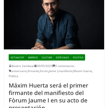
ACTUALITAT
BARRIOS
CULTURA
ESPECIALES
POLÍTICA
Beatriz Sambeat
09/05/2025
0 comentarios
aniversario
,
firmante
,
forum
,
Jaime I
,
manifiesto
,
Maxim huerta
,
Política
Máxim Huerta será el primer
firmante del manifiesto del
Fòrum Jaume I en su acto de
presentación