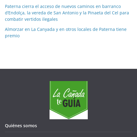
e
Paterna cierra el acceso de nuevos caminos en barranco
s
d’Endolça, la vereda de San Antonio y la Pinaeta del Cel para
combatir vertidos ilegales
Almorzar en La Canyada y en otros locales de Paterna tiene
premio
Quiénes somos