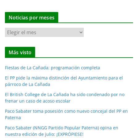
Noticias por meses
N
o
t
Más visto
i
c
Fiestas de La Cañada: programación completa
i
a
El PP pide la máxima distinción del Ayuntamiento para el
párroco de La Cañada
s
p
El British College de La Cañada ha sido condenado por no
o
frenar un caso de acoso escolar
r
Paco Sabater toma posesión como nuevo concejal del PP en
m
Paterna
e
Paco Sabater (NNGG Partido Popular Paterna) opina en
s
nuestra edición de julio: ¡EXPRÓPIESE!