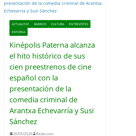
o
ACTUALITAT
BARRIOS
CULTURA
ENTREVISTES
PATERNA
Kinépolis Paterna alcanza
el hito histórico de sus
cien preestrenos de cine
español con la
presentación de la
comedia criminal de
Arantxa Echevarría y Susi
Sánchez
26/05/2026
Redaccion