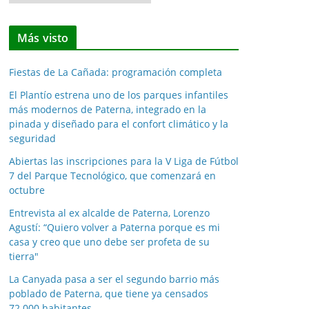
o
t
Más visto
i
c
Fiestas de La Cañada: programación completa
i
a
El Plantío estrena uno de los parques infantiles
más modernos de Paterna, integrado en la
s
pinada y diseñado para el confort climático y la
p
seguridad
o
Abiertas las inscripciones para la V Liga de Fútbol
r
7 del Parque Tecnológico, que comenzará en
m
octubre
e
Entrevista al ex alcalde de Paterna, Lorenzo
s
Agustí: “Quiero volver a Paterna porque es mi
e
casa y creo que uno debe ser profeta de su
s
tierra"
La Canyada pasa a ser el segundo barrio más
poblado de Paterna, que tiene ya censados
72.000 habitantes