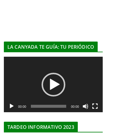
LA CANYADA TE GUÍA: TU PERIÓDICO
R
e
p
r
o
d
u
00:00
00:00
c
t
TARDEO INFORMATIVO 2023
o