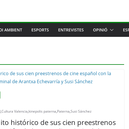
DI AMBIENT
ESPORTS
ENTREVISTES
OPINIÓ
ES
l
,
Cultura Valencia
,
kinepolis paterna
,
Paterna
,
Susi Sánchez
ito histórico de sus cien preestrenos