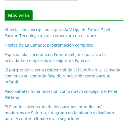
o
t
Más visto
i
c
Abiertas las inscripciones para la V Liga de Fútbol 7 del
i
Parque Tecnológico, que comenzará en octubre
a
Fiestas de La Cañada: programación completa
s
p
Espectacular incendio en Fuente del Jarro paraliza la
o
actividad en empresas y colegios de Paterna
r
El parque de la zona residencial de El Plantío en La Canyada
m
comienza su segunda fase de renovación como parque
e
infantil
s
Paco Sabater toma posesión como nuevo concejal del PP en
e
Paterna
s
El Plantío estrena uno de los parques infantiles más
modernos de Paterna, integrado en la pinada y diseñado
para el confort climático y la seguridad