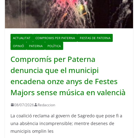
ACTUALITAT
COMPROMIS PER PATERNA
FIESTAS DE PATERNA
OPINIÓ
PATERNA
POLÍTICA
Compromís per Paterna
denuncia que el municipi
encadena onze anys de Festes
Majors sense música en valencià
08/07/2026
Redaccion
La coalició reclama al govern de Sagredo que pose fi a
una absència incomprensible; mentre desenes de
municipis omplin les