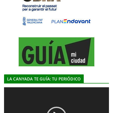
LA CANYADA TE GUÍA: TU PERIÓDICO
R
e
p
r