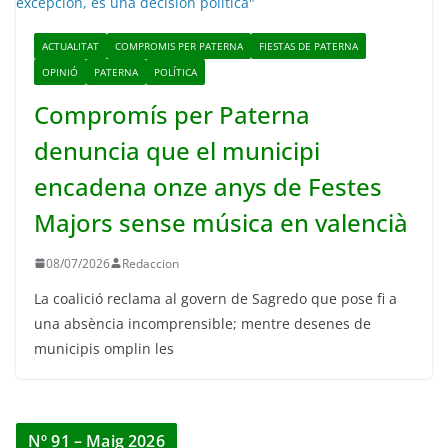
ACTUALITAT
COMPROMIS PER PATERNA
FIESTAS DE PATERNA
OPINIÓ
PATERNA
POLÍTICA
Compromís per Paterna
denuncia que el municipi
encadena onze anys de Festes
Majors sense música en valencià
08/07/2026
Redaccion
La coalició reclama al govern de Sagredo que pose fi a
una absència incomprensible; mentre desenes de
municipis omplin les
Nº 91 – Maig 2026