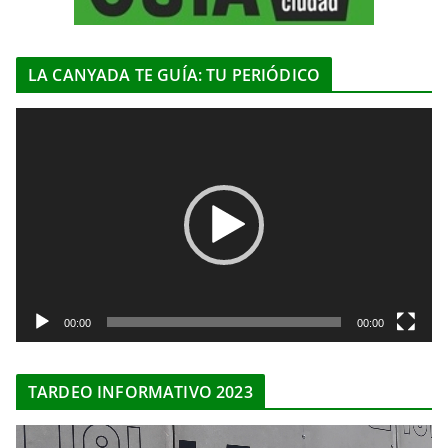
LA CANYADA TE GUÍA: TU PERIÓDICO
R
e
p
r
o
d
u
c
t
00:00
00:00
o
r
TARDEO INFORMATIVO 2023
d
e
R
v