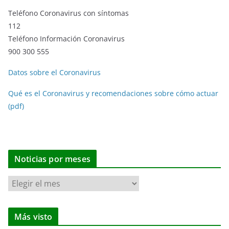
Teléfono Coronavirus con síntomas
112
Teléfono Información Coronavirus
900 300 555
Datos sobre el Coronavirus
Qué es el Coronavirus y recomendaciones sobre cómo actuar
(pdf)
Noticias por meses
N
o
t
Más visto
i