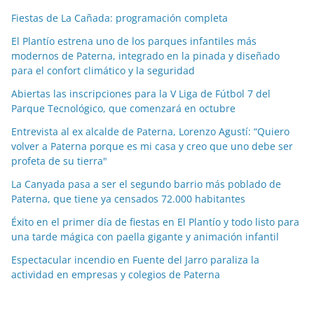
c
Fiestas de La Cañada: programación completa
i
a
El Plantío estrena uno de los parques infantiles más
modernos de Paterna, integrado en la pinada y diseñado
s
para el confort climático y la seguridad
p
o
Abiertas las inscripciones para la V Liga de Fútbol 7 del
Parque Tecnológico, que comenzará en octubre
r
m
Entrevista al ex alcalde de Paterna, Lorenzo Agustí: “Quiero
e
volver a Paterna porque es mi casa y creo que uno debe ser
profeta de su tierra"
s
e
La Canyada pasa a ser el segundo barrio más poblado de
s
Paterna, que tiene ya censados 72.000 habitantes
Éxito en el primer día de fiestas en El Plantío y todo listo para
una tarde mágica con paella gigante y animación infantil
Espectacular incendio en Fuente del Jarro paraliza la
actividad en empresas y colegios de Paterna