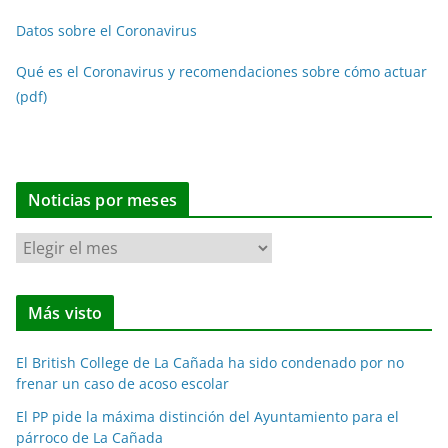
Datos sobre el Coronavirus
Qué es el Coronavirus y recomendaciones sobre cómo actuar
(pdf)
Noticias por meses
N
o
t
Más visto
i
c
El British College de La Cañada ha sido condenado por no
i
frenar un caso de acoso escolar
a
El PP pide la máxima distinción del Ayuntamiento para el
s
párroco de La Cañada
p