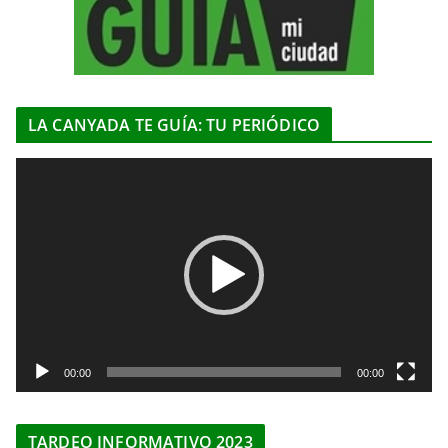
LA CANYADA TE GUÍA: TU PERIÓDICO
R
e
p
r
o
d
u
c
t
00:00
00:00
o
r
TARDEO INFORMATIVO 2023
d