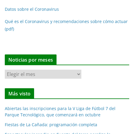
Datos sobre el Coronavirus
Qué es el Coronavirus y recomendaciones sobre cómo actuar
(pdf)
Noticias por meses
N
o
t
Más visto
i
c
Abiertas las inscripciones para la V Liga de Fútbol 7 del
i
Parque Tecnológico, que comenzará en octubre
a
Fiestas de La Cañada: programación completa
s
p