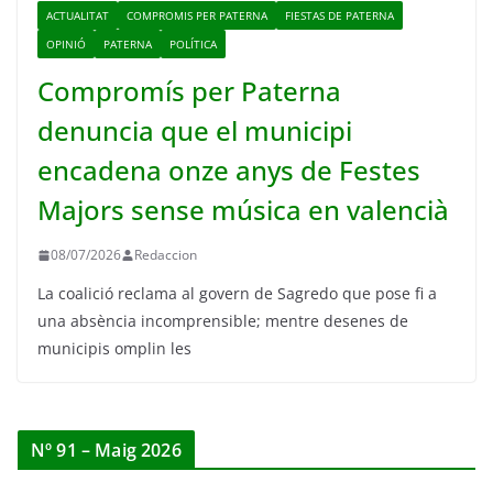
ACTUALITAT
COMPROMIS PER PATERNA
FIESTAS DE PATERNA
OPINIÓ
PATERNA
POLÍTICA
Compromís per Paterna
denuncia que el municipi
encadena onze anys de Festes
Majors sense música en valencià
08/07/2026
Redaccion
La coalició reclama al govern de Sagredo que pose fi a
una absència incomprensible; mentre desenes de
municipis omplin les
Nº 91 – Maig 2026