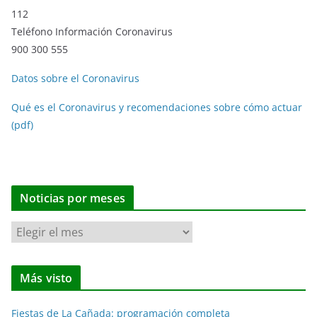
112
Teléfono Información Coronavirus
900 300 555
Datos sobre el Coronavirus
Qué es el Coronavirus y recomendaciones sobre cómo actuar
(pdf)
Noticias por meses
N
o
t
Más visto
i
c
Fiestas de La Cañada: programación completa