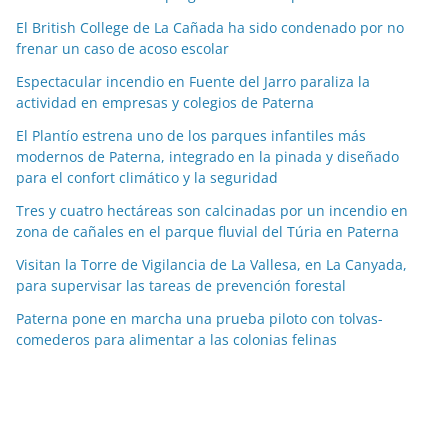
i
a
El British College de La Cañada ha sido condenado por no
frenar un caso de acoso escolar
s
p
Espectacular incendio en Fuente del Jarro paraliza la
o
actividad en empresas y colegios de Paterna
r
El Plantío estrena uno de los parques infantiles más
m
modernos de Paterna, integrado en la pinada y diseñado
e
para el confort climático y la seguridad
s
Tres y cuatro hectáreas son calcinadas por un incendio en
e
zona de cañales en el parque fluvial del Túria en Paterna
s
Visitan la Torre de Vigilancia de La Vallesa, en La Canyada,
para supervisar las tareas de prevención forestal
Paterna pone en marcha una prueba piloto con tolvas-
comederos para alimentar a las colonias felinas