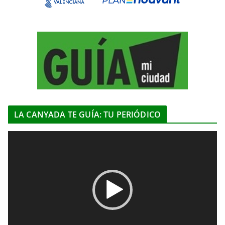
LA CANYADA TE GUÍA: TU PERIÓDICO
R
e
p
r
o
d
u
c