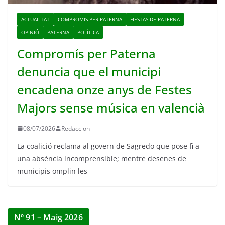
ACTUALITAT
COMPROMIS PER PATERNA
FIESTAS DE PATERNA
OPINIÓ
PATERNA
POLÍTICA
Compromís per Paterna
denuncia que el municipi
encadena onze anys de Festes
Majors sense música en valencià
08/07/2026
Redaccion
La coalició reclama al govern de Sagredo que pose fi a
una absència incomprensible; mentre desenes de
municipis omplin les
Nº 91 – Maig 2026