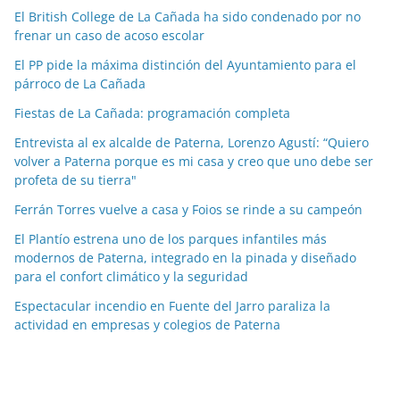
c
El British College de La Cañada ha sido condenado por no
i
frenar un caso de acoso escolar
a
El PP pide la máxima distinción del Ayuntamiento para el
s
párroco de La Cañada
p
o
Fiestas de La Cañada: programación completa
r
Entrevista al ex alcalde de Paterna, Lorenzo Agustí: “Quiero
m
volver a Paterna porque es mi casa y creo que uno debe ser
e
profeta de su tierra"
s
Ferrán Torres vuelve a casa y Foios se rinde a su campeón
e
El Plantío estrena uno de los parques infantiles más
s
modernos de Paterna, integrado en la pinada y diseñado
para el confort climático y la seguridad
Espectacular incendio en Fuente del Jarro paraliza la
actividad en empresas y colegios de Paterna