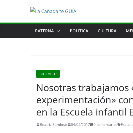
Saltar
al
contenido
PATERNA
POLÍTICA
CULTURA
ME
ENTREVISTES
Nosotras trabajamos «
experimentación» con
en la Escuela infantil E
Beatriz Sambeat
04/05/2017
0 comentarios
Escuela 