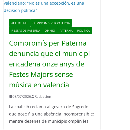
o
ACTUALITAT
COMPROMIS PER PATERNA
FIESTAS DE PATERNA
OPINIÓ
PATERNA
POLÍTICA
Compromís per Paterna
denuncia que el municipi
encadena onze anys de
Festes Majors sense
música en valencià
08/07/2026
Redaccion
La coalició reclama al govern de Sagredo
que pose fi a una absència incomprensible;
mentre desenes de municipis omplin les