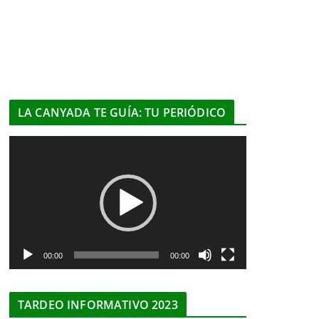
LA CANYADA TE GUÍA: TU PERIÓDICO
R
e
p
r
o
d
u
00:00
00:00
c
t
TARDEO INFORMATIVO 2023
o