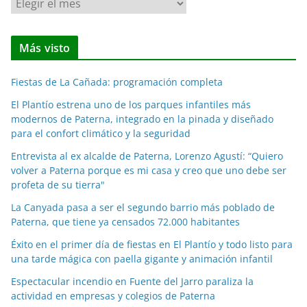
N
o
t
Más visto
i
c
Fiestas de La Cañada: programación completa
i
a
El Plantío estrena uno de los parques infantiles más
modernos de Paterna, integrado en la pinada y diseñado
s
para el confort climático y la seguridad
p
o
Entrevista al ex alcalde de Paterna, Lorenzo Agustí: “Quiero
volver a Paterna porque es mi casa y creo que uno debe ser
r
profeta de su tierra"
m
e
La Canyada pasa a ser el segundo barrio más poblado de
Paterna, que tiene ya censados 72.000 habitantes
s
e
Éxito en el primer día de fiestas en El Plantío y todo listo para
s
una tarde mágica con paella gigante y animación infantil
Espectacular incendio en Fuente del Jarro paraliza la
actividad en empresas y colegios de Paterna