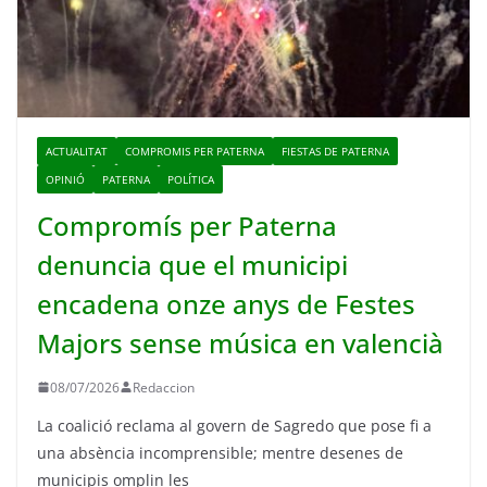
ACTUALITAT
COMPROMIS PER PATERNA
FIESTAS DE PATERNA
OPINIÓ
PATERNA
POLÍTICA
Compromís per Paterna
denuncia que el municipi
encadena onze anys de Festes
Majors sense música en valencià
08/07/2026
Redaccion
La coalició reclama al govern de Sagredo que pose fi a
una absència incomprensible; mentre desenes de
municipis omplin les