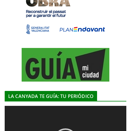
LA CANYADA TE GUÍA: TU PERIÓDICO
R
e
p