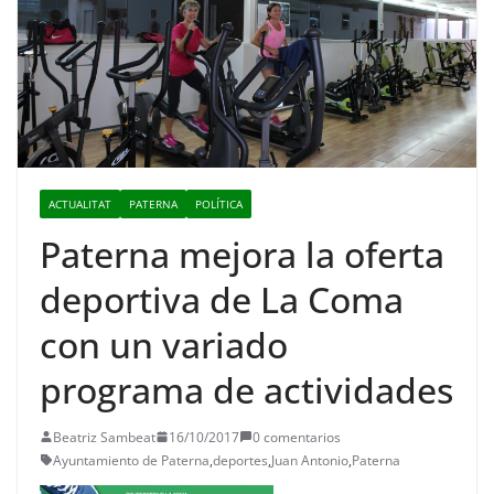
ACTUALITAT
PATERNA
POLÍTICA
Paterna mejora la oferta
deportiva de La Coma
con un variado
programa de actividades
Beatriz Sambeat
16/10/2017
0 comentarios
Ayuntamiento de Paterna
,
deportes
,
Juan Antonio
,
Paterna