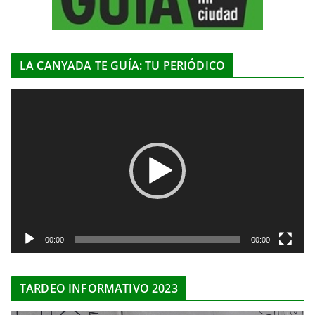
LA CANYADA TE GUÍA: TU PERIÓDICO
R
e
p
r
o
d
u
c
t
00:00
00:00
o
r
TARDEO INFORMATIVO 2023
d
e