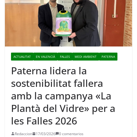
ACTUALITAT
EN VALENCIÀ
FALLES
MEDI AMBIENT
PATERNA
Paterna lidera la
sostenibilitat fallera
amb la campanya «La
Plantà del Vidre» per a
les Falles 2026
Redaccion
17/03/2026
0 comentarios