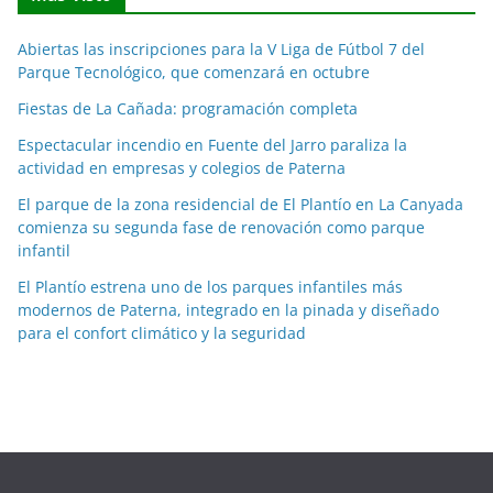
i
c
Abiertas las inscripciones para la V Liga de Fútbol 7 del
i
Parque Tecnológico, que comenzará en octubre
a
Fiestas de La Cañada: programación completa
s
p
Espectacular incendio en Fuente del Jarro paraliza la
o
actividad en empresas y colegios de Paterna
r
El parque de la zona residencial de El Plantío en La Canyada
m
comienza su segunda fase de renovación como parque
e
infantil
s
El Plantío estrena uno de los parques infantiles más
e
modernos de Paterna, integrado en la pinada y diseñado
s
para el confort climático y la seguridad