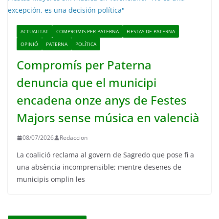
ACTUALITAT
COMPROMIS PER PATERNA
FIESTAS DE PATERNA
OPINIÓ
PATERNA
POLÍTICA
Compromís per Paterna
denuncia que el municipi
encadena onze anys de Festes
Majors sense música en valencià
08/07/2026
Redaccion
La coalició reclama al govern de Sagredo que pose fi a
una absència incomprensible; mentre desenes de
municipis omplin les