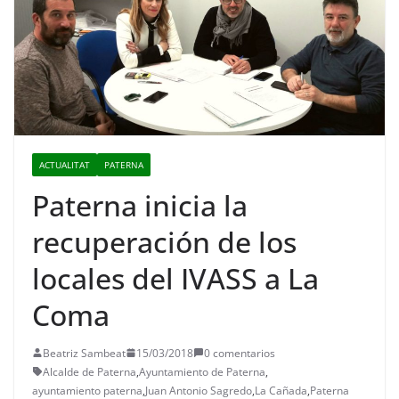
ACTUALITAT
PATERNA
Paterna inicia la
recuperación de los
locales del IVASS a La
Coma
Beatriz Sambeat
15/03/2018
0 comentarios
Alcalde de Paterna
,
Ayuntamiento de Paterna
,
ayuntamiento paterna
,
Juan Antonio Sagredo
,
La Cañada
,
Paterna