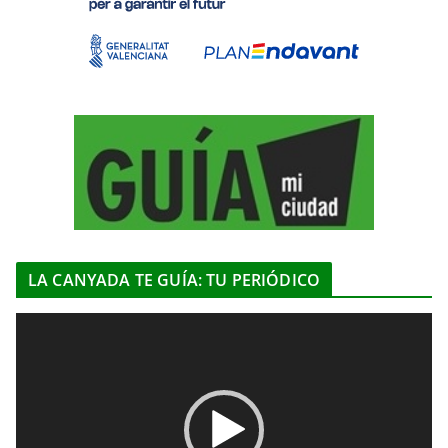
LA CANYADA TE GUÍA: TU PERIÓDICO
R
e
p
r
o