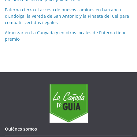
e
Paterna cierra el acceso de nuevos caminos en barranco
s
d’Endolça, la vereda de San Antonio y la Pinaeta del Cel para
combatir vertidos ilegales
Almorzar en La Canyada y en otros locales de Paterna tiene
premio
Quiénes somos