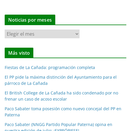
Noticias por meses
N
o
t
Más visto
i
c
Fiestas de La Cañada: programación completa
i
a
El PP pide la máxima distinción del Ayuntamiento para el
párroco de La Cañada
s
p
El British College de La Cañada ha sido condenado por no
o
frenar un caso de acoso escolar
r
Paco Sabater toma posesión como nuevo concejal del PP en
m
Paterna
e
Paco Sabater (NNGG Partido Popular Paterna) opina en
s
nuestra edición de julio: ¡EXPRÓPIESE!