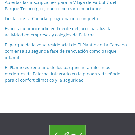
Abiertas las inscripciones para la V Liga de Fútbol 7 del
i
Parque Tecnológico, que comenzará en octubre
a
Fiestas de La Cañada: programación completa
s
p
Espectacular incendio en Fuente del Jarro paraliza la
o
actividad en empresas y colegios de Paterna
r
El parque de la zona residencial de El Plantío en La Canyada
m
comienza su segunda fase de renovación como parque
e
infantil
s
El Plantío estrena uno de los parques infantiles más
e
modernos de Paterna, integrado en la pinada y diseñado
s
para el confort climático y la seguridad