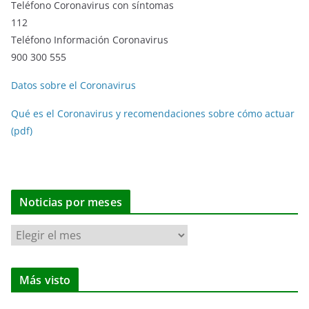
Teléfono Coronavirus con síntomas
112
Teléfono Información Coronavirus
900 300 555
Datos sobre el Coronavirus
Qué es el Coronavirus y recomendaciones sobre cómo actuar
(pdf)
Noticias por meses
N
o
t
Más visto
i
c