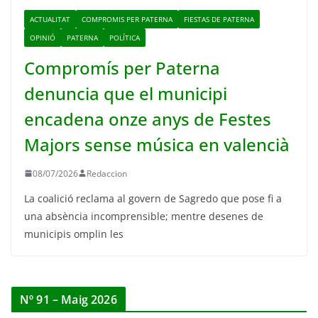
ACTUALITAT
COMPROMIS PER PATERNA
FIESTAS DE PATERNA
OPINIÓ
PATERNA
POLÍTICA
Compromís per Paterna
denuncia que el municipi
encadena onze anys de Festes
Majors sense música en valencià
08/07/2026
Redaccion
La coalició reclama al govern de Sagredo que pose fi a
una absència incomprensible; mentre desenes de
municipis omplin les
Nº 91 – Maig 2026