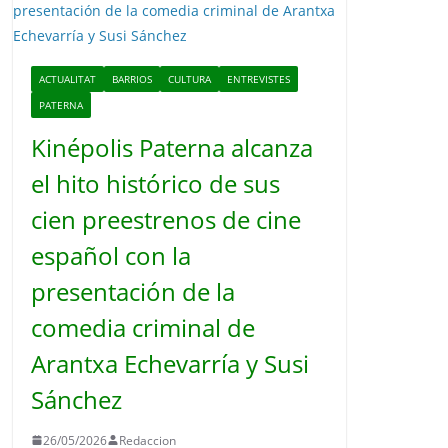
o
ACTUALITAT
BARRIOS
CULTURA
ENTREVISTES
PATERNA
Kinépolis Paterna alcanza
el hito histórico de sus
cien preestrenos de cine
español con la
presentación de la
comedia criminal de
Arantxa Echevarría y Susi
Sánchez
26/05/2026
Redaccion