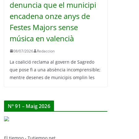
denuncia que el municipi
encadena onze anys de
Festes Majors sense
música en valencià
08/07/2026
Redaccion
La coalició reclama al govern de Sagredo
que pose fi a una absència incomprensible;
mentre desenes de municipis omplin les
Nº 91 – Maig 2026
El tiempo - Tutiempo.net