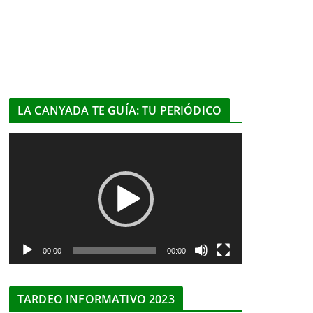
LA CANYADA TE GUÍA: TU PERIÓDICO
R
e
p
r
o
d
u
00:00
00:00
c
t
TARDEO INFORMATIVO 2023
o