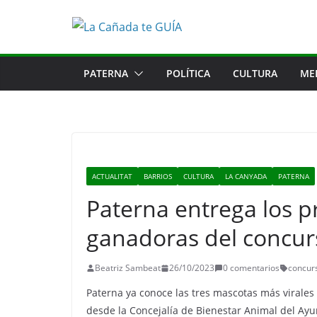
Saltar
al
contenido
PATERNA
POLÍTICA
CULTURA
ME
ACTUALITAT
BARRIOS
CULTURA
LA CANYADA
PATERNA
Paterna entrega los p
ganadoras del concur
Beatriz Sambeat
26/10/2023
0 comentarios
concur
Paterna ya conoce las tres mascotas más virales
desde la Concejalía de Bienestar Animal del Ayu