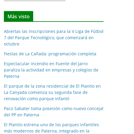
o
t
Más visto
i
c
Abiertas las inscripciones para la V Liga de Fútbol
i
7 del Parque Tecnológico, que comenzará en
a
octubre
s
Fiestas de La Cañada: programación completa
p
o
Espectacular incendio en Fuente del Jarro
paraliza la actividad en empresas y colegios de
r
Paterna
m
e
El parque de la zona residencial de El Plantío en
La Canyada comienza su segunda fase de
s
renovación como parque infantil
e
s
Paco Sabater toma posesión como nuevo concejal
del PP en Paterna
El Plantío estrena uno de los parques infantiles
más modernos de Paterna, integrado en la